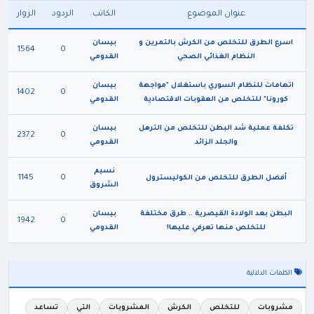
عنوان الموضوع
الكاتب
الردود
الزوار
اسرع الطرق للتخلص من الكرش بالتمرين و
بيسان
1564
0
النظام الغذائي الصحي
القدومي
اتهامات للنظام السوري باستغلال "مواجهة
بيسان
1402
0
كورونا" للتخلص من العقوبات الاقتصادية
القدومي
تكلفة عملية شد البطن للتخلص من الترهل
بيسان
2372
0
والجلد الزائد
القدومي
نسيم
1145
0
أفضل الطرق للتخلص من الكوليسترول
الشروق
البطن بعد الولادة القيصرية .. طرق مختلفة
بيسان
1942
0
للتخلص منها تعرفي عليها!
القدومي
الكلمات الدلالية
مشروبات
للتخلص
الكرش
المشروبات
التي
تساعد