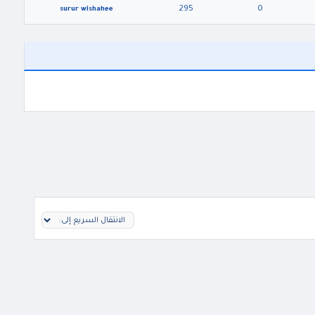
295
0
surur wishahee