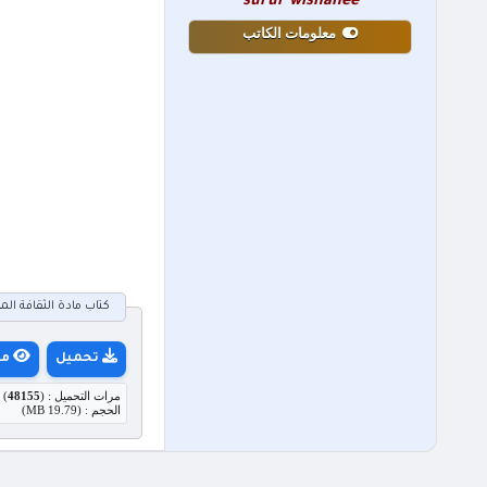
surur wishahee
معلومات الكاتب
كتاب مادة الثقافة المالية للصف 
تحميل
مع
مرات التحميل : (
48155
)
الحجم : (19.79 MB)