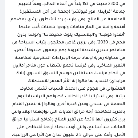
في 2300 مدينة في 153 بلداً في أنحاء العالم، وفقاً لتقييم
جماعة "فرايداي فور فيوتشر" (جمعة من أجل المستقبل)
المدافعة عن المناخ. وفي وارسو ردد ناشطون يرتدي بعضهم
أقنعة واقية من الغاز هتافات ولوحوا بلافتات كُتب عليها
"أنقذوا كوكبنا" و"البلاستيك يلوث محيطاتنا" و"بولندا بدون
فحم في 2030".وفي برلين غاص محتجون بثياب السباحة في
مياه نهر سبري شديدة البرودة وهم يرفعون صندوقا أبيض،
في محاولة رمزية لإنقاذ حزمة الإجراءات الحكومية لمكافحة
التغير المناخي. وفي فرنسا تجمع نشطاء حول متاجر أمازون
في أنحاء فرنسا، مستغلين موسم التسوق السنوي (بلاك
فرايداي) للتنديد بما قالوا إنه الأثر المدمر للاستهلاك
العشوائي في هجوم على الحدث لأسباب تشمل مخاوف
بيئية. وفي أستراليا غادر الطلاب فصولهم الدراسية اليوم
الجمعة في سيدني ومدن كبيرة أخرى وقالوا إنه يتعين القيام
بالمزيد لمكافحة أزمة حرائق الغابات التي تواجهها البلاد والتي
يرى كثيرون أنها ناتجة عن تغير المناخ.وتكافح أستراليا حرائق
الغابات منذ أسابيع، والتي أودت بحياة أربعة أشخاص على
الأقل، وأتت على حوالي 2.5 مليون فدان من الأراضي الزراعية،