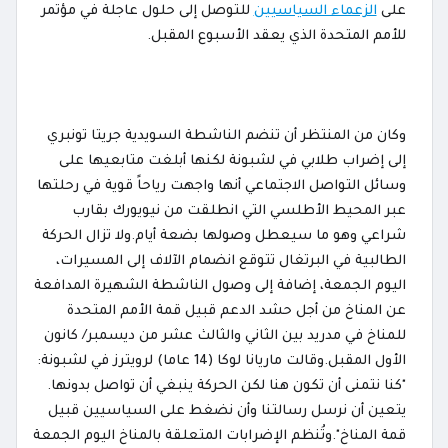
على
الزعماء السياسيين
للتوصل إلى حلول عاجلة في مؤتمر
للأمم المتحدة الذي يعقد الأسبوع المقبل.
وكان من المنتظر أن تنضم الناشطة السويدية جريتا تونبري
إلى إضراب طلابي في لشبونة لكنها أبلغت متابعيها على
وسائل التواصل الاجتماعي أنها واجهت رياحاً قوية في رحلتها
عبر المحيط الأطلسي التي انطلقت من نيويورك بقارب
شراعي وهو ما سيعطل وصولها بضعة أيام.ولا تزال الحركة
الطالبية في البرتغال تتوقع انضمام الآلاف إلى المسيرات،
اليوم الجمعة، إضافة إلى وصول الناشطة الشهيرة المدافعة
عن المناخ من أجل حشد الدعم قبيل قمة الأمم المتحدة
للمناخ في مدريد بين الثاني والثالث عشر من ديسمبر/ كانون
الأول المقبل.وقالت ماريانا لوكا (14 عاما) لرويترز في لشبونة:
"كنا نتمنى أن تكون هنا لكن الحركة ينبغي أن تواصل بدونها.
يتعين أن نرسل رسالتنا وأن نضغط على السياسيين قبيل
قمة المناخ".وتُنظم الإضرابات المتعلقة بالمناخ اليوم الجمعة