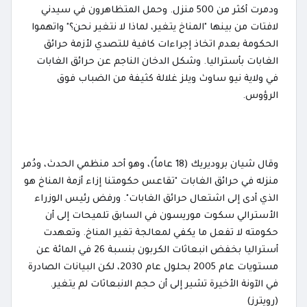
ودمرت أكثر من 500 منزل. وحمل المتظاهرون في سيدني
لافتات من بينها "المناخ يتغير، لماذا لا نتغير نحن؟" واتهموا
الحكومة بعدم اتخاذ إجراءات كافية للتصدي لأزمة حرائق
الغابات بأستراليا. وشكل الدخان الناجم عن حرائق الغابات
في ولاية نيو ساوث ويلز غلالة كثيفة من الضباب فوق
الرؤوس.
وقال شيان بروديريك (18 عاماً)، وهو أحد منظمي الحدث، ودُمر
منزله في حرائق الغابات "تقاعس حكومتنا إزاء أزمة المناخ هو
الذي أدى إلى اشتعال حرائق الغابات". ورفض رئيس الوزراء
الأسترالي سكوت موريسون في السابق تلميحات إلى أن
حكومته لا تفعل ما يكفي لمعالجة تغير المناخ. وتعهدت
أستراليا بخفض انبعاثات الكربون بنسبة 26 في المائة عن
مستويات عام 2005 بحلول عام 2030، لكن البيانات الصادرة
في الآونة الأخيرة تشير إلى أن حجم الانبعاثات لم يتغير.
(رويترز)