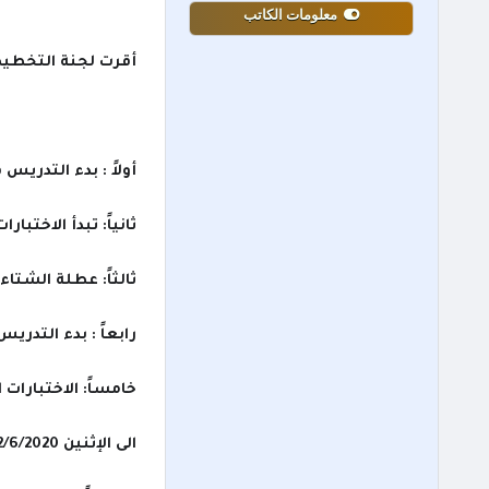
معلومات الكاتب
أقرت لجنة التخطيط الم
أولاً : بدء التدريس في 
ثانياً: تبدأ الاختبارات التح
ثالثاً: عطلة الشتاء (بين الفصلي
رابعاً : بدء التدريس لل
خامساً: الاختبارات ا
الى الإثنين 22/6/2020.