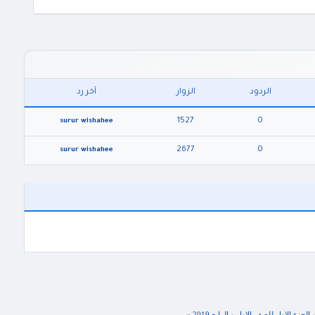
الردود
الزوار
آخر رد
1527
0
surur wishahee
2677
0
surur wishahee
لجزء الاول للصف الاول و الرابع 2019
»