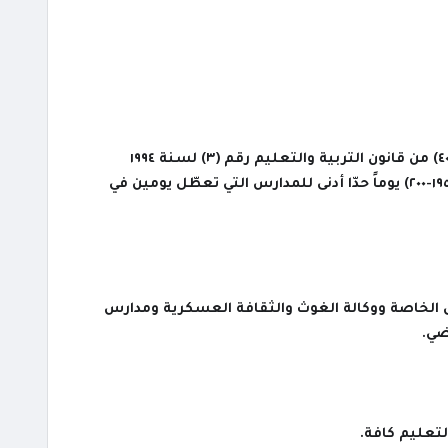
واعتمدت الوزارة في تحديدها عدد أيام الدراسة الفعلية في السنة على ما ورد في المادة (٤٠) من قانون التربية والتعليم رقم (٣) لسنة ١٩٩٤
وتعديلاته، التي تنص على أن تتراوح أيام الدراسة الفعلية خلال السنة الدراسية ما بين (١٩٥-٢٠٠) يوماً حدّا أدنى للمدارس التي تعطّل يومين في
س الخاصة ووكالة الغوث والثقافة العسكرية ومدارس
ضي.
لتعليم كافة.