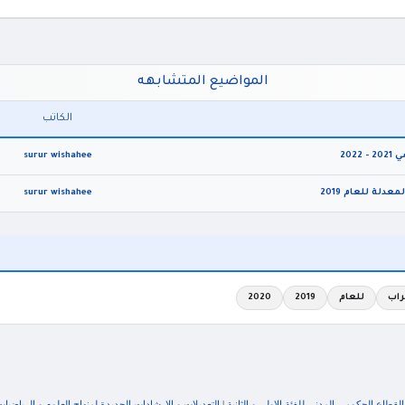
المواضيع المتشابهه
الكاتب
202
surur wishahee
لة للعام 2019
surur wishahee
راب
للعام
2019
2020
طاع الحكومي المدني للفئة الاولى و الثانية
|
التعديلات و الارشادات الجديدة لمنهاج العلوم و الرياضيات ا