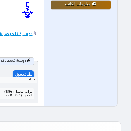
معلومات الكاتب
دوسية تلخيص قواعد
دوسية تلخيص قواعد ال
تحميل
doc
مرات التحميل : (
359
)
الحجم : (595.5 KB)