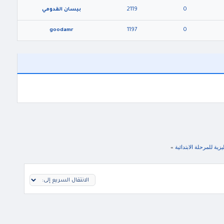
2119
0
بيسان القدومي
1197
0
goodamr
ية للمرحلة الابتدائية
»