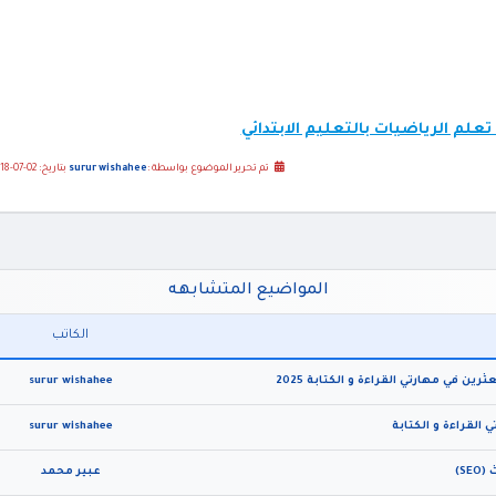
لم الرياضيات بالتعليم الابتدائي
تم تحرير الموضوع بواسطة :
surur wishahee
بتاريخ: 02-07-2018 12:58 مساءً
المواضيع المتشابهه
الكاتب
ن في مهارتي القراءة و الكتابة 2025
surur wishahee
لقراءة و الكتابة
surur wishahee
S)
عبير محمد