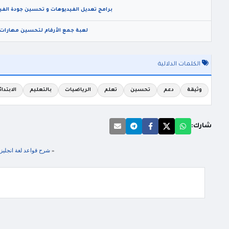
برامج تعديل الفيديوهات و تحسين جودة الفيديو الي 4K ل
لعبة جمع الأرقام لتحسين مهارات 
الكلمات الدلالية
وثيقة
دعم
تحسين
تعلم
الرياضيات
بالتعليم
الابتدائ
شارك:
«
شرح قواعد لغة انجليزية درس Defining relative clauses الضمائر