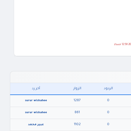
الردود
الزوار
آخر رد
1287
0
surur wishahee
861
0
surur wishahee
1102
0
عبير محمد