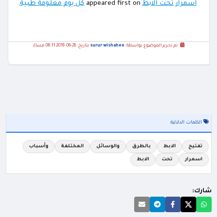
اسمرار تحت الابط
appeared first on
كل يوم معلومة طبية
.
تم تحرير الموضوع بواسطة :
surur wishahee
بتاريخ: 26-06-2018 08:11 مساءً
الكلمات الدلالية
تفتيح
الابط
بالطرق
والوسائل
المختلفة
وأسباب
اسمرار
تحت
الابط
شارك: