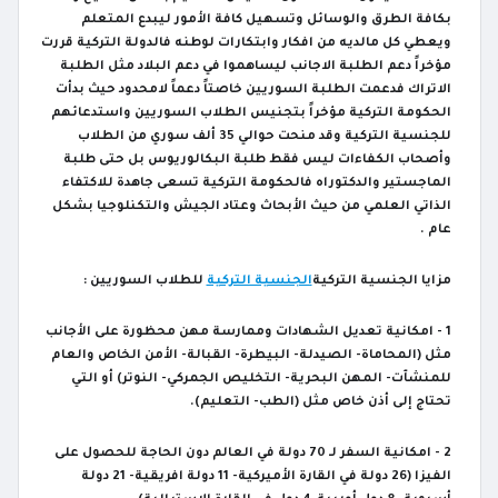
بكافة الطرق والوسائل وتسهيل كافة الأمور ليبدع المتعلم
ويعطي كل مالديه من افكار وابتكارات لوطنه فالدولة التركية قررت
مؤخراً دعم الطلبة الاجانب ليساهموا في دعم البلاد مثل الطلبة
الاتراك فدعمت الطلبة السوريين خاصتاً دعماً لامحدود حيث بدأت
الحكومة التركية مؤخراً بتجنيس الطلاب السوريين واستدعائهم
للجنسية التركية وقد منحت حوالي
35
ألف سوري من الطلاب
وأصحاب الكفاءات ليس فقط طلبة البكالوريوس بل حتى طلبة
الماجستير والدكتوراه فالحكومة التركية تسعى جاهدة للاكتفاء
الذاتي العلمي من حيث الأبحاث وعتاد الجيش والتكنلوجيا بشكل
عام .
مزايا الجنسية التركية
الجنسية التركية
للطلاب السوريين :
1
-
امكانية تعديل الشهادات وممارسة مهن محظورة على الأجانب
مثل
(
المحاماة- الصيدلة- البيطرة
-
القبالة
-
الأمن الخاص والعام
للمنشآت
-
المهن البحرية
-
التخليص الجمركي
-
النوتر
)
أو التي
تحتاج إلى أذن خاص مثل (الطب- التعليم).
2
-
امكانية السفر لـ
70
دولة في العالم دون الحاجة للحصول على
الفيزا
(26
دولة في القارة الأميركية-
11
دولة افريقية-
21
دولة