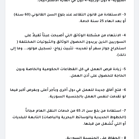
أسيوية-
8
دول أوربية
-4
دول في القارة الاسترالية
).
3-
الاستفادة من قانون التقاعد عند بلوغ السن القانوني
(60
سنة
)
أو بعد انهاء
25
سنة خدمة.
4-
الانتهاء من مشكلة الوثائق التي أصبحت عبئاً ثقيلاً على
السوريين الذين يريدون الحصول الوثائق والثبوتيات المختلفة
(
استخراج جواز سفر أو تمديده- تثبيت زواج- تسجيل مولود.
..
وما إلى
ذلك
).
5-
زيادة فرص العمل في كل القطاعات الحكومية والخاصة ودون
الحاجة للحصول على أذن العمل.
6-
فتح آفاق جديدة للعمل في دول أخرى وبأجر أعلى وبفرص أكبر فيما
لو تقدمت لنفس العمل بالجنسية السورية.
7-
استفادة من بلغ سن الـ
65
من خدمات النقل العام مجاناً
(
الخطوط الحديدية والوسائط البحرية والباصات
)
التابعة للبلديات
أو التي تُشغل من قبلها.
8
-
الحفاظ على الجنسية السورية.