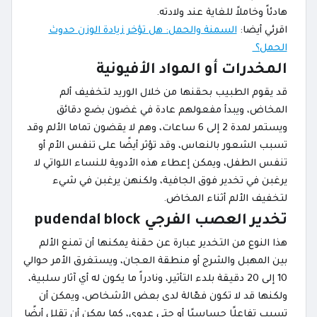
هادئاً وخاملاً للغاية عند ولادته.
اقرئي أيضا:
السمنة والحمل: هل تؤخر زيادة الوزن حدوث
الحمل؟
المخدرات أو المواد الأفيونية
قد يقوم الطبيب بحقنها من خلال الوريد لتخفيف ألم
المخاض، ويبدأ مفعولهم عادة في غضون بضع دقائق
ويستمر لمدة 2 إلى 6 ساعات، وهم لا يقضون تماما الألم وقد
تسبب الشعور بالنعاس، وقد تؤثر أيضًا على تنفس الأم أو
تنفس الطفل، ويمكن إعطاء هذه الأدوية للنساء اللواتي لا
يرغبن في تخدير فوق الجافية، ولكنهن يرغبن في شيء
لتخفيف الألم أثناء المخاض.
تخدير العصب الفرجي pudendal block
هذا النوع من التخدير عبارة عن حقنة يمكنها أن تمنع الألم
بين المهبل والشرج أو منطقة العجان، ويستغرق الأمر حوالي
10 إلى 20 دقيقة بلدء التأثير، ونادراً ما يكون له أي آثار سلبية،
ولكنها قد لا تكون فعّالة لدى بعض الأشخاص، ويمكن أن
تسبب تفاعلًا حساسيًا أو حتى عدوى، كما يمكن أن تقلل أيضًا