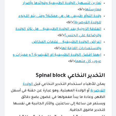
تمارين لتسهيل الولادة الطبيعية وفوائدها وأضرار
ممارستها
</li>
ولادة التوأم طبيعي هل هي ممكنة؟ ومتى يتم اللجوء
للولادة القيصرية؟
</li>
العلاقة الزوجية بعد الولادة الطبيعية .. هل تؤثر الولادة
والرضاعة على الجنس؟
</li>
اعراض الولادة الطبيعية .. علامات المخاض
والاستعدادات اللازمة لها
</li>
ايهما افضل الولادة الطبيعية ام القيصرية ؟ و مميزات و
عيوب كل منهما
</li>
التخدير النخاعي Spinal block
يمكن للأطباء استخدام التخدير النخاعي قبل
الولادة
القيصرية
أو الولادة المهبلية، وهو عبارة عن حقنة في أسفل
الظهر، وعادة ما يبدأ مفعولها في غضون بضع دقائق
ويستمر من ساعة إلى ساعتين، والآثار الجانبية هي نفسها
كتخدير مافوق الجافية.