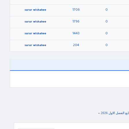
1706
0
surur wishahee
1796
0
surur wishahee
1443
0
surur wishahee
204
0
surur wishahee
 الفصل الاول 2026
»