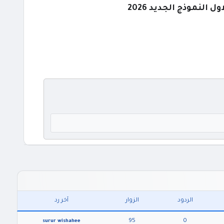
لنموذج الجديد 2026
الردود
الزوار
آخر رد
95
0
surur wishahee