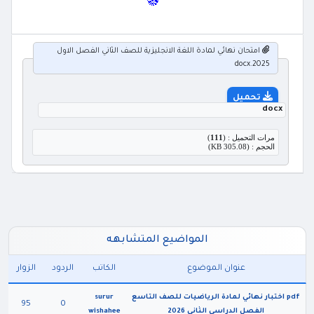
امتحان نهائي لمادة اللغة الانجليزية للصف الثاني الفصل الاول
2025.docx
تحميل
docx
مرات التحميل : (
111
)
الحجم : (305.08 KB)
المواضيع المتشابهه
عنوان الموضوع
الكاتب
الردود
الزوار
pdf اختبار نهائي لمادة الرياضيات للصف التاسع
surur
95
0
الفصل الدراسي الثاني 2026
wishahee