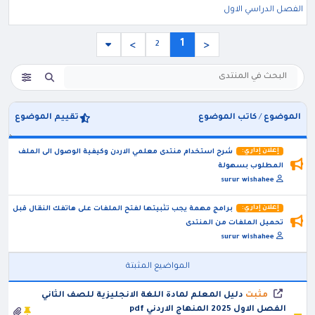
الفصل الدراسي الاول
1
2
>
<
الموضوع
/
كاتب الموضوع
تقييم الموضوع
إعلان إداري:
شرح استخدام منتدى معلمي الاردن وكيفية الوصول الى الملف
المطلوب بسهولة
surur wishahee
إعلان إداري:
برامج مهمة يجب تثبيتها لفتح الملفات على هاتفك النقال قبل
تحميل الملفات من المنتدى
surur wishahee
المواضيع المثبتة
مثبت
دليل المعلم لمادة اللغة الانجليزية للصف الثاني
الفصل الاول 2025 المنهاج الاردني pdf