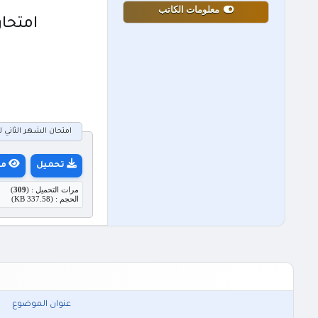
معلومات الكاتب
امتحان 
امتحان الشهر الثاني لمادة ا
تحميل
مع
مرات التحميل : (
309
)
الحجم : (337.58 KB)
عنوان الموضوع