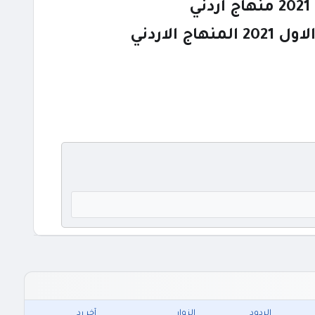
الاردني
الردود
الزوار
آخر رد