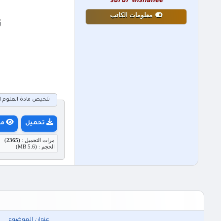
surur wishahee
معلومات الكاتب
ت
تلخيص مادة العلوم العامة ا
تحميل
مع
مرات التحميل : (
2365
)
الحجم : (5.6 MB)
عنوان الموضوع