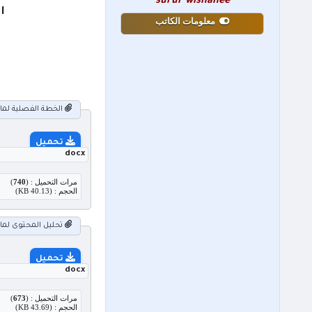
surur wishahee
ا
معلومات الكاتب
الخطة الفصلية لمادة ا
تحميل
docx
مرات التحميل : (
740
)
الحجم : (40.13 KB)
تحليل المحتوى لمادة ا
تحميل
docx
مرات التحميل : (
673
)
الحجم : (43.69 KB)