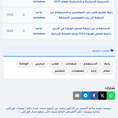
التدريبية الاجبارية و الاختيارية للعام 2023
wishahee
رابط تقديم طلب رتب المعلمين و الاستعلام عن
surur
7378
0
الترقية الى رتب المعلمين السابقة
wishahee
الاستعلام عن نتيجة فحص كورونا في الاردن
surur
1826
0
نتيجة فحص كورونا 2022 وزارة الصحة الاردنية
wishahee
الكلمات الدلالية
رابط
الاستعلام
شهادات
طلاب
مدارس
الوكالة
نظام
إدارة
معلومات
التعليم
شارك:
«
وصفة تقوية مناعة الجسم من الدكتور محمد نمر لتتمتع بصحة جيدة دائما
|
توصيات فوركس
مجانية ويومية ، لكن الاهم هي النتائج تعرف على موقع مسار فوركس
»