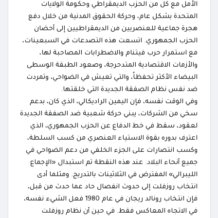
الأمل مع كل من الحزب الديمقراطي وحكومة الولايات
المتحدة بشكل عام، وحركة الحقوق المدنية من خلال دفع
هجرة جماعية للعنصريين من الديمقراطيين إلى أحضان
الحزب الجمهوري. اتسعت هذه التصدعات في السبعينات،
مع استمرار حرب فيتنام والاضطرابات المصاحبة لها،
والأزمات الاقتصادية المتدحرجة، وصعود الطبقة الوسطى
البيضاء الأكثر تحفظاً، والتي تعيش في الضواحي، وتمردت
ضد نفس نظام الصفقة الجديدة التي خلقتها.
وفي الوقت نفسه، فإن اليمين الراديكالي، الذي كان، بدعم
سخي من الشركات، يبني حركة شعبية ضد الصفقة الجديدة
لعقود، سقط في خط الدفاع عن الحزب الجمهوري، الذي
اعترف بدوره بقوة الاستياء العنصري من كسب السلطة،
وكسب انتصارات على الجزء الخلفي من دعم الضواحي في
جميع أنحاء البلاد. عند هذه النقطة تم استبدال «الإجماع
الليبرالي» المفترض في الثلاثينات بالتدريج. ومثلما أدى
انتخاب روزفلت إلى حدوث انفصال حاد عما حدث من قبل،
فإن انتخاب رونالد ريجان في عام 1980 فعل الشيء نفسه،
في الاتجاه المعاكس فقط. في حين أن نظام روزفلت