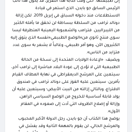
إلى طبيعتها. حتى وقت كتابة هذا التقرير، قد يكون هذا نائب
الرئيس السابق جو بايدن، الذي استمر في قيادة
الاستطلاعات منذ دخوله السباق في إبريل 2019. لكن إزالة
دونالد ترامب من السلطة ببساطة لن تحقق ما يأمله الكثير
من الليبراليين. فترامب والشعبوية اليمينية المتطرفة ليسا
سوى منتج ثانوي من»الوضع الطبيعي«نفسه الذي يتوق إليه
الكثيرون الآن، وهو أمر طبيعي، وغالباً لا يشعر به سوى عدد
متزايد من الناس».
ويضيف: «لإعادة الولايات المتحدة إلى نسخة من الحالة
الطبيعية التي لا تؤدي إلى عودة البلاد مباشرة إلى ترامب آخر،
سيتعين على المرشح الديمقراطي في نهاية المطاف القيام
بأمرين: سيتعين عليه الفوز على دونالد ترامب في صندوق
الاقتراع، وبالتالي إزالته من البيت الأبيض؛ وسيتعين عليه أن
يولد قابلة أساسية للخروج من الوضع السياسي الراهن،
وإزالة أو إصلاح الظروف التي أدت إلى صعوده في المقام
الأول».
يوضح هذا الكتاب أن جو بايدن، رجل الدولة الأكبر المحبوب
والمرشح الحالي، لن يقوم بالمهمة الثانية وقد يفشل في