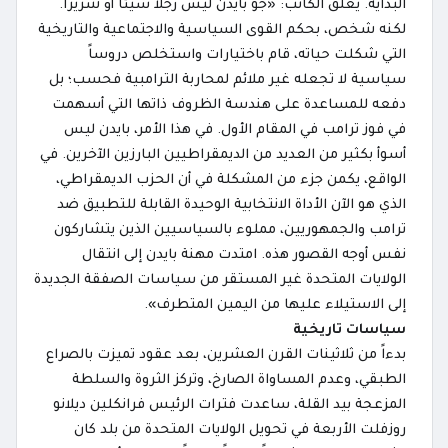
البداية. يعلق الكاتب: «جو بايدن ليس رجلاً سيئاً أو شريراً.
لكنه شخص، بحكم القوى السياسية والاجتماعية والتاريخية
التي شكلت حياته، قام باختيارات واستخلص دروساً
سياسية لا تجعله غير ملائم لمحاربة الترامبية فحسب؛ بل
دفعه للمساعدة على هندسة الظروف ذاتها التي أسهمت
في فوز ترامب في المقام الأول. في هذا الأمر، بايدن ليس
أسوأ بكثير من العديد من الديمقراطيين البارزين الآخرين. في
الواقع، يكمن جزء من المشكلة في أن الحزب الديمقراطي،
الذي هو الآن الأداة الانتخابية الوحيدة القابلة للتطبيق ضد
ترامب والجمهوريين، مملوء بالسياسيين الذين يتشاركون
نفس أوجه القصور هذه. امتدت مهنة بايدن إلى انتقال
الولايات المتحدة غير المستقر من سياسات الصفقة الجديدة
إلى الاستيلاء عليها من اليمين المتطرف».
سياسات تاريخية
بدءاً من ثلاثينات القرن العشرين، بعد عقود تميزت بالصراع
الطبقي، وعدم المساواة الصارخ، وتركز الثروة والسلطة
المزعجة بيد القلة، ساعدت فترات الرئيس فرانكلين ديلانو
روزفلت الأربعة في تحويل الولايات المتحدة من بلد كان