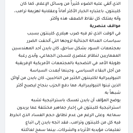
الذي ألقي عليه الضوء كثيراً من وسائل الإعلام، كما كان
كلينتون، باعتباره الخيار الأكثر أماناً وعقلانية لهزيمة ترامب،
وأنه يمتلك كل نقاط الضعف هذه وأكثر.
مواقف عنصرية
في الوقت الذي تم فيه ضرب هيلاري كلينتون بسبب
سياسات العدالة الجنائية لزوجها التي ألحقت الضرر
بمجتمعات السود بشكل ساحق، كان بايدن أحد المهندسين
المعماريين لنظام عنصري للسجن الجماعي، وأبدى رغبة
طويلة الأمد في التضحية بالمجتمعات الأمريكية الإفريقية
من أجل البقاء السياسي. وحينما أبعدت السياسة
النيوليبرالية لكلينتون الكثير من الناخبين، كان بايدن من أوائل
الذين تبنوا النيوليبرالية، مما دفع الحزب بنجاح ليصبح أكثر
شبهاً به.
يوضح المؤلف أن بايدن تمسك باستراتيجية تشبه
استراتيجية كلينتون في إخبار جماهير مختلفة عما يريدون
سماعه. وعلى الرغم من عدم تطابق حجم الفساد الذي انخرط
فيه كل من كلينتون وترامب، فقد اتجه بايدن إلى اتباع
تعليمات مؤيديه الأثرياء والشركات، بينما سمح لعائلته