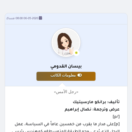
06-05-2020 08:00 مساءً
بيسان القدومي
معلومات الكاتب
«رجل الأمس»
تأليف: برانكو مارسيتيك
عرض وترجمة: نضال إبراهيم
[/p]
[p]على مدار ما يقرب من خمسين عاماً في السياسة، عمل
الرجل الذي يُدعى «جو الطبقة المتوسطة» كمهندس رئيسي