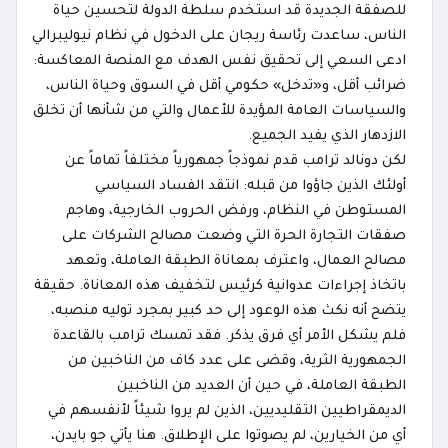
للصفقة الجديدة قد استخدم سلطة الدولة لتحسين حياة
الناس، ساعدت رئاسة ريجان على الدخول في نظام نيوليبرالي
ادعى السعي إلى تحقيق نفس الهدف مع المنصة المعاكسة:
ضرائب أقل، و«تدخل» حكومي أقل في السوق وحياة الناس،
والسياسات العامة المؤيدة للأعمال والتي من شأنها أن تخلق
الازدهار الذي يفيد الجميع.
لكن دونالد ترامب قدم نموذجاً جمهورياً مختلفاً تماماً عن
أولئك الذين جاؤوا من قبله: انتقد الفساد السياسي
المستوطن في النظام، ورفض الحروب الخارجية، وهاجم
صفقات التجارة الحرة التي وضعت مصالح الشركات على
مصالح العمال، واعترف بمعاناة الطبقة العاملة، وتعهد
باتخاذ إجراءات عدوانية كرئيس لتخفيف هذه المعاناة. حقيقة
يتضح أنه نكث هذه الوعود إلى حد كبير بمجرد توليه منصبه،
فلم يشكل الأمر أي فرق يذكر. فقد تمسك ترامب بالقاعدة
الجمهورية الثرية، وقضى على عدد كاف من الناخبين من
الطبقة العاملة، في حين أن العديد من الناخبين
الديمقراطيين التقليديين، الذين لم يروا شيئاً لأنفسهم في
أي من الخيارين، لم يصوتوا على الإطلاق. هنا يأتي جو بايدن،