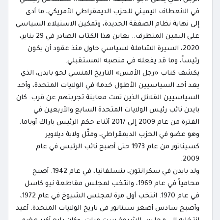
في الانعطاف اليميني للحزب الديمقراطي الأمريكي، ما أدى
إلى نهاية نظام الصفقة الجديدة، وتمكين الاستيلاء السياسي
على اليمين المتطرف.. يعاين هذا الكتاب الصادر في 29 يناير،
2020، السيرة الشاملة لسياسي حاول منذ عقود أن يكون
رئيساً، وما قد يفعله في منصبه المستقبلي.
يكشف كتاب «رجل الأمس» التاريخ المنسي لجو بايدن، الذي
يعد أحد السياسيين الأطول خدمة في الولايات المتحدة، وأحد
السياسيين القلائل الذين تمت معاينة تجربتهم عن قرب. كان
بايدن نائب رئيس الولايات المتحدة السابع والأربعين في
الفترة من عام 2009 إلى 2017 أثناء حكم الرئيس باراك أوباما.
وهو عضو في الحزب الديمقراطي، ومثّل ولاية ديلاوير
كسيناتور من عام 1973 حتى أصبح نائب الرئيس في عام
2009.
ولد بايدن في سكرانتون، بنسلفانيا، في عام 1942. أصبح
محامياً في عام 1969، وانتخب لمجلس مقاطعة نيو كاسل
في عام 1970. انتخب أول مرة لمجلس الشيوخ في عام 1972،
وأصبح سادس أصغر سيناتور في تاريخ الولايات المتحدة. أعيد