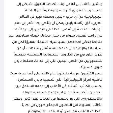
ويشير الكاتب إلى أنه في وقت تصاعد التفوق الأبيض إلى
جانب حزب جمهوري أكثر قسوة وتطرفاً من الناحية
الأيديولوجية من أي حزب «يمين وسط» كبير في العالم
الغربي، فإن رئاسة بايدن يمكن أن ينتهي بها الأمر إلى دفع
الولايات المتحدة إلى أقصى نقطة في اليمين، إلى درجة أبعد
من ترامب نفسه، سواء من خلال محاولة تهدئة معارضته عبر
متابعة بعض أهدافهم السياسية- السمة المميزة لكل من
سياساته والإدارة التي خدمها لمدة ثماني سنوات- أو عن
طريق خلق نوع من الظروف الاقتصادية المصممة خصيصاً
للشعبويين من أقصى اليمين التي إلى حد ما، فعلها بايدن
طوال مسيرته.
فسر الكثيرون هزيمة كلينتون عام 2016 على أنها ضربة موت
قاضية لمركز النيوليبرالية. لكن شعبية بايدن المستمرة-
بحسب الكاتب- تستند في الأغلب إلى دعمه الساحق بين
الناخبين الأكبر سناً الذين استوعبوا منذ فترة طويلة
«الأسطورة»، التي تم دحضها في انتخاب بعد الآخر. ويعلق
الكاتب: «سواء قرر الناخبون الديمقراطيون في نهاية
المطاف الذهاب مع بايدن أو لا، فقد انهار»الوضع