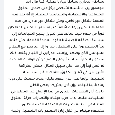
نشاطه التجاري نشاطاً تجارياً فعلياً- كما قال أحد
الجمهوريين- بالنسبة لشخص يركز على ضمان الحقوق
الاجتماعية والاقتصادية والسياسية لشعبه، إلا أنه نفذ هذه
المهمة بشكل غير كامل، وحتى بشكل غير عادل. في هذه
العملية، شكل روزفلت ائتلافاً غير مستقر للناخبين، لكنه كان
قوياً من جهة؛ حيث ساعد على تحويل جميع السياسات إلى
سياسة الصفقة الجديدة للعقود العديدة القادمة. حتى عندما
تبوأ الجمهوريون على السلطة، ساروا إلى حد كبير مع النظام
السياسي الذي وضعه روزفلت، مدركين أن القيام بخلاف ذلك
سيكون انتحاراً سياسياً. وعلى الرغم من أن الولايات المتحدة
لم تصل أبداً إلى حد- على سبيل المثال- بعض نظرائها
الأوروبيين في تأمين الحقوق الاقتصادية والسياسية
لشعبها، فإنها على مدى عقود قليلة جيدة، حصلت على دولة
رفاه قابلة للبقاء، وإن كان يعتريها بعض الخلل.
جاءت أول التصدعات الكبرى في هذا الإجماع غير المعلن في
الستينات، عندما بدأت حرب فيتنام وانتصارات حركة الحقوق
المدنية في الكشف عن نظام الصفقة الجديدة بطرق
مختلفة: فيتنام من خلال إثارة الاضطرابات الشعبية، وخيبة