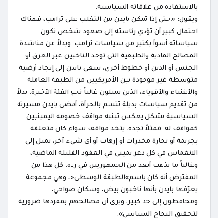
بالاستفادة من علاقاته السياسية.
ويقول: «حتى إذا تمكن بايدن من التغلب على ترامب، فهناك
احتمال كبير أن تؤدي رئاسته إلى صعود شخص تكون
سياساته أسوأ بكثير من سياسات ترامب. وبدلاً من مناشدة
المصالح المادية والطبقية التي توحد الناخبين عبر العرق أو
الجنس أو الدين أو خطوط أخرى، سعى بايدن إلى إيجاد أرضية
متوسطة غير موجودة بين الأمريكيين من الطبقة العاملة
والأغنياء والأقوياء، الذين يميلون غالباً نحو الفئة الأخيرة. بدلاً
من تقديم سياسات بديلة تتسم بالجرأة، أمضى بايدن مسيرته
السياسية بشكل يعكس تبنيه مواقف خصومه اليمينيين
كمواقف له. فمثلاً تجده، يتخذ مواقف سواء كان متعلقة
بجريمة أو تجارة مخدرات أو إرهاب أو أي شيء آخر، تميل إلى
الانغماس في كل ذعر يميني في العقود القليلة الماضية،
وغالباً ما يذهب أبعد من الجمهوريين في رده. كل هذا من
المفترض أنه كان باسم»الطبقة الوسطى«، وهي مجموعة
يعرّفها بايدن بأنها ناخبون بيض، وسكان ضواحي،
ومحافظون إلى حد كبير، ويرى أن مصالحهم بمفردها ضرورية
لتحقيق النجاح السياسي».