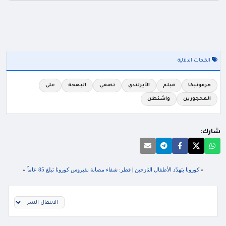
الكلمات الدلالية
هرمونيكا
فيلم
الأيرلندي
تضفي
البهجة
على
المحجورين
واشنطن
شارك:
«
كورونا يتهدّد الأطفال النازحين
|
قطر: شفاء مصابة بفيروس كورونا تبلغ 85 عاماً
»