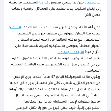
موسيقية
، حين بدأ تفشي فيروس
كورونا
المستجد، ما دفعه
إلى ابتداع أسلوب جديد يعتمد على الوسائل الرقمية وبطابع
محلي أكثر.
ففي أيام الأحاد وداخل منزل قيد التجديد، بالعاصمة
واشنطن
يعزف هذا الفنان المولود في منطقة نورماندي الفرنسية
الموسيقى، مع فرقته المؤلفة من أربعة أعضاء لسكان
الجوار، محاطاً بفواصل بلاستيكية كبيرة، للمساعدة على
التزام مبدأ
التباعد الاجتماعي
.
وتثير هذه العروض الموسيقية غير الاعتيادية فضول المارة
في حي كابيتول هيل قرب الكونغرس، قلب الولايات المتحدة
السياسي.
ويقول عازف الهرمونيكا البالغ 47 عاماً "عندما جرى الإعلان
عن الحجر المنزلي، شعرت كأني فأر هامستر يدور داخل عجلة".
ويبدو يونيه الذي دعم بموهبته الموسيقية حملات باراك أوباما
مرتاحاً في العاصمة الفدرالية الأميركية، وهي مدينة لا يزال
أمامها خطوات لإنجاز المساواة التامة بين سكانها
المتنوعين إثنياً، حيث يلقي فيروس كورونا بثقل أكبر على