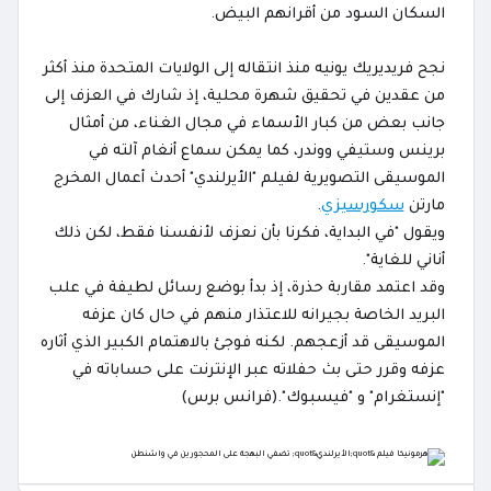
السكان السود من أقرانهم البيض.
نجح فريديريك يونيه منذ انتقاله إلى الولايات المتحدة منذ أكثر
من عقدين في تحقيق شهرة محلية، إذ شارك في العزف إلى
جانب بعض من كبار الأسماء في مجال الغناء، من أمثال
برينس وستيفي ووندر، كما يمكن سماع أنغام آلته في
الموسيقى التصويرية لفيلم "الأيرلندي" أحدث أعمال المخرج
مارتن
سكورسيزي
.
ويقول "في البداية، فكرنا بأن نعزف لأنفسنا فقط، لكن ذلك
أناني للغاية".
وقد اعتمد مقاربة حذرة، إذ بدأ بوضع رسائل لطيفة في علب
البريد الخاصة بجيرانه للاعتذار منهم في حال كان عزفه
الموسيقى قد أزعجهم. لكنه فوجئ بالاهتمام الكبير الذي أثاره
عزفه وقرر حتى بث حفلاته عبر الإنترنت على حساباته في
"إنستغرام" و "فيسبوك".(فرانس برس)