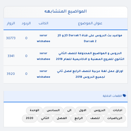
المواضيع المتشابهه
عنوان الموضوع
الكاتب
الردود
الزوار
مواعيد بث الدروس على قناة JO Darsak 1 و JO
surur
30773
0
wishahee
Darsak 2
الدروس و المواضيع المحذوفة للصف الثاني
surur
3341
0
الثانوي للفروع المهنية و الاكاديمية للعام 2018
wishahee
اوراق عمل لغة عربية للصف الرابع فصل ثاني
surur
3920
0
لجميع الدروس 2018
wishahee
الكلمات الدلالية
اجابات
الدروس
الاول
الى
السادس
الوحدة
الرياضيات
للصف
الرابع
الفصل
الثاني
2020