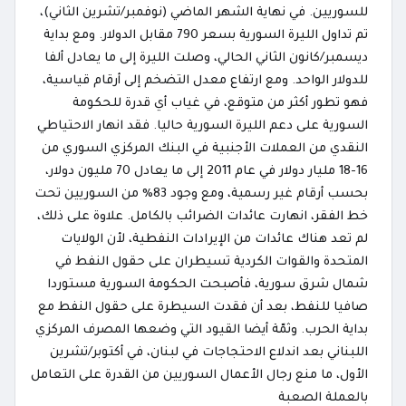
للسوريين. في نهاية الشهر الماضي (نوفمبر/تشرين الثاني)،
تم تداول الليرة السورية بسعر 790 مقابل الدولار. ومع بداية
ديسمبر/كانون الثاني الحالي، وصلت الليرة إلى ما يعادل ألفا
للدولار الواحد. ومع ارتفاع معدل التضخم إلى أرقام قياسية،
فهو تطور أكثر من متوقع، في غياب أي قدرة للحكومة
السورية على دعم الليرة السورية حاليا. فقد انهار الاحتياطي
النقدي من العملات الأجنبية في البنك المركزي السوري من
16-18 مليار دولار في عام 2011 إلى ما يعادل 70 مليون دولار،
بحسب أرقام غير رسمية، ومع وجود 83% من السوريين تحت
خط الفقر، انهارت عائدات الضرائب بالكامل. علاوة على ذلك،
لم تعد هناك عائدات من الإيرادات النفطية، لأن الولايات
المتحدة والقوات الكردية تسيطران على حقول النفط في
شمال شرق سورية، فأصبحت الحكومة السورية مستوردا
صافيا للنفط، بعد أن فقدت السيطرة على حقول النفط مع
بداية الحرب. وثمّة أيضا القيود التي وضعها المصرف المركزي
اللبناني بعد اندلاع الاحتجاجات في لبنان، في أكتوبر/تشرين
الأول، ما منع رجال الأعمال السوريين من القدرة على التعامل
بالعملة الصعبة