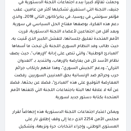
وحملت تفاؤلا كبيرا ببدء اجتماعات اللجنة الدستورية في
جنيف، اللجنة التي استغرق تشكيلها أكثر من عامين، عقب
مؤتمر سوتشي في روسيا، في يناير/كانون الثاني 2018، والذي
دعم هذه الفكرة، بوصفها مفتاح الحل السياسي في سورية.
وبعد أقل من اجتماعين لأعضاء اللجنة الدستورية، قررت
الأمم المتحدة تعليق جلساتها، للفشل الكبير الذي مُنيت به،
حيث طالب وفد النظام السوري اللجنة بأن تبحث ما أسماها
"المبادئ الوطنية"، والتي تنص على إدانة "الإرهاب"، حيث يصف
نظام الأسد كل من يعارضه بالإرهاب، والتنديد بـ "العدوان
التركي"، ودعم "الجيش السوري"، وهذا متهم بارتكاب جرائم
حرب وجرائم ضد الإنسانية بحق المدنيين السوريين. رفضت
المعارضة التوقيع على هذه "المبادئ"، فضلا عن بحثها، فضلا
عن أنه لا علاقة لها البتة باجتماعات اللجنة التي كلفتها الأمم
المتحدة بكتابة دستور جديد لسورية.
ويمكن اعتبار اجتماعات اللجنة الدستورية هذه إجهاضاً لقرار
مجلس الأمن 2254 الذي دعا إلى وقف إطلاق نار على
المستوى الوطني، وإجراء انتخابات حرة ونزيهة، وتشكيل