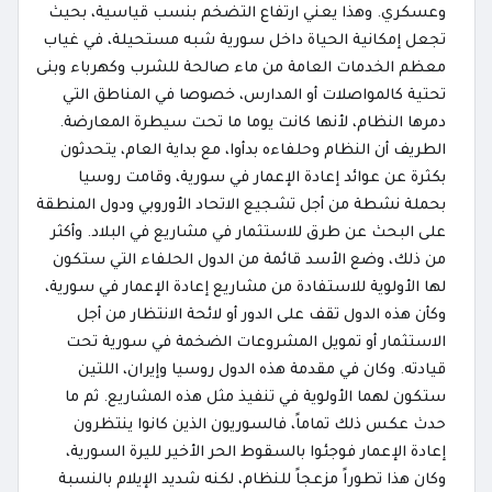
وعسكري. وهذا يعني ارتفاع التضخم بنسب قياسية، بحيث
تجعل إمكانية الحياة داخل سورية شبه مستحيلة، في غياب
معظم الخدمات العامة من ماء صالحة للشرب وكهرباء وبنى
تحتية كالمواصلات أو المدارس، خصوصا في المناطق التي
دمرها النظام، لأنها كانت يوما ما تحت سيطرة المعارضة.
الطريف أن النظام وحلفاءه بدأوا، مع بداية العام، يتحدثون
بكثرة عن عوائد إعادة الإعمار في سورية، وقامت روسيا
بحملة نشطة من أجل تشجيع الاتحاد الأوروبي ودول المنطقة
على البحث عن طرق للاستثمار في مشاريع في البلاد. وأكثر
من ذلك، وضع الأسد قائمة من الدول الحلفاء التي ستكون
لها الأولوية للاستفادة من مشاريع إعادة الإعمار في سورية،
وكأن هذه الدول تقف على الدور أو لائحة الانتظار من أجل
الاستثمار أو تمويل المشروعات الضخمة في سورية تحت
قيادته. وكان في مقدمة هذه الدول روسيا وإيران، اللتين
ستكون لهما الأولوية في تنفيذ مثل هذه المشاريع. ثم ما
حدث عكس ذلك تماماً، فالسوريون الذين كانوا ينتظرون
إعادة الإعمار فوجئوا بالسقوط الحر الأخير لليرة السورية،
وكان هذا تطوراً مزعجاً للنظام، لكنه شديد الإيلام بالنسبة