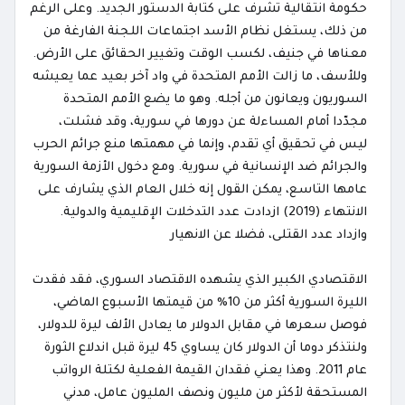
حكومة انتقالية تشرف على كتابة الدستور الجديد. وعلى الرغم
من ذلك، يستغل نظام الأسد اجتماعات اللجنة الفارغة من
معناها في جنيف، لكسب الوقت وتغيير الحقائق على الأرض.
وللأسف، ما زالت الأمم المتحدة في واد آخر بعيد عما يعيشه
السوريون ويعانون من أجله. وهو ما يضع الأمم المتحدة
مجدّدا أمام المساءلة عن دورها في سورية، وقد فشلت،
ليس في تحقيق أي تقدم، وإنما في مهمتها منع جرائم الحرب
والجرائم ضد الإنسانية في سورية. ومع دخول الأزمة السورية
عامها التاسع، يمكن القول إنه خلال العام الذي يشارف على
الانتهاء (2019) ازدادت عدد التدخلات الإقليمية والدولية.
وازداد عدد القتلى، فضلا عن الانهيار
الاقتصادي الكبير الذي يشهده الاقتصاد السوري، فقد فقدت
الليرة السورية أكثر من 10% من قيمتها الأسبوع الماضي،
فوصل سعرها في مقابل الدولار ما يعادل الألف ليرة للدولار،
ولنتذكر دوما أن الدولار كان يساوي 45 ليرة قبل اندلاع الثورة
عام 2011. وهذا يعني فقدان القيمة الفعلية لكتلة الرواتب
المستحقة لأكثر من مليون ونصف المليون عامل، مدني