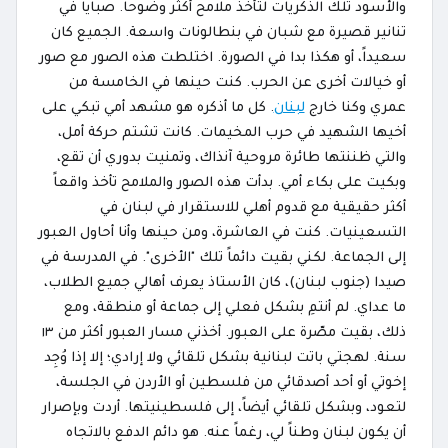
والأسود تلك الذكريات لتأخذ ملامح أكثر وضوحاً. صبايا في
تنانير قصيرة مع شبان في بنطالونات واسعة. الجميع كان
سعيداً، أو هكذا بدا في الصورة. اختلطت هذه الصور مع صور
أو خيالات أخرى عن الحرب. كنت حينها في الخامسة من
عمري وكنا خارج
لبنان
. كل ما أذكره هو مشهد أمي تبكي على
أخيها الشهيد في حرب المخيمات. كانت تشتم حركة أمل،
والتي ظننتها طائرة مروحية آنذاك، وتمنيت بدوري أن تقع،
وبكيت على بكاء أمي. بدأت هذه الصور والملامح تأخذ واقعاً
أكثر حقيقية مع قدوم أهلي للاستقرار في لبنان في
التسعينيات. كنت في العاشرة، ومن حينها وأنا أحاول العبور
إلى الجماعة. لكني بقيت دائماً تلك "الأخرى". في المدرسة في
صيدا (جنوب لبنان)، كان الأستاذ يعرف أهالي جميع الطلاب،
ما عداي. لم أنتمِ بشكل فعلي إلى جماعة أو منطقة، ومع
ذلك، بقيت مصّرة على العبور. أخذني مسار العبور أكثر من ١٣
سنة. لهجتي باتت لبنانية بشكل تلقائي ولا إرادي؛ إلا إذا وُجِد
إخوتي أو أحد أصدقائي من فلسطين أو الأردن في الجلسة،
لتعود، وبشكل تلقائي أيضاً، إلى فلسطينيتها. أردت وبإصرار
أن يكون لبنان وطناً لي، رغماً عنه. هو دائم الدفع بالاتجاه