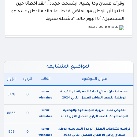
وقرأت غسان وما يعنيه، ابتسمت مجدداً. "لقد أخطأنا حين
اعتبرنا أن الوطن هو الماضي فقط، أما خالد فالوطن عنده هو
المستقبل". أنا اليوم خالد. *ناشطة نسوية
المواضيع المتشابهه
عنوان الموضوع
الكاتب
الردود
الزوار
word امتحان نهائي لمادة الجغرافيا و التربية
surur
3778
0
الوطنية للصف العاشر الفصل الثاني 2024
wishahee
تلخيص مادة التربية الاجتماعية والوطنية
surur
8866
0
الاجتماعيات للصف الرابع الفصل الاول 2023
wishahee
كراسة نشاطات الطفل الوحدة السادسة الوطن
surur
869
0
منهاج رياض الاطفال الفصل الثاني 2023
wishahee