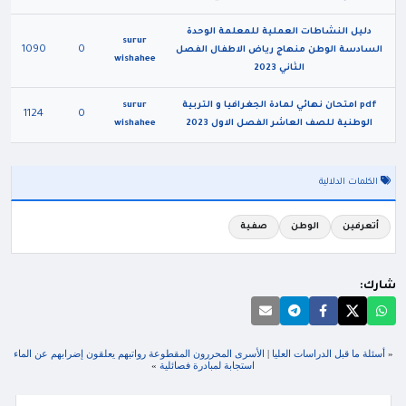
دليل النشاطات العملية للمعلمة الوحدة
surur
1090
0
السادسة الوطن منهاج رياض الاطفال الفصل
wishahee
الثاني 2023
pdf امتحان نهائي لمادة الجغرافيا و التربية
surur
1124
0
الوطنية للصف العاشر الفصل الاول 2023
wishahee
الكلمات الدلالية
أتعرفين
الوطن
صفية
شارك:
«
أسئلة ما قبل الدراسات العليا
|
الأسرى المحررون المقطوعة رواتبهم يعلقون إضرابهم عن الماء
استجابة لمبادرة فصائلية
»