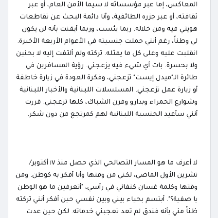
المعاكس، إما عبر مؤسساته لا سيما الأمن العام، أو عبر
ثقافته، أو عبر جزره الطائفية، وأنا دائمة البحث عن تقاطعات
هويتي فيه ومن خلاله. ربما يئست، وربما أيقنت بأنه لن يكون
لي وطناً، رغم أنني حملت جنسيته في الأعوام الأربعة الأخيرة.
انقلبت عليه وعلى كل ما يمثله. تركته ولم ألتفت إليه لا بحنين
ولا بحسرة. بات أي شيء فيه يزعجني. رؤية المسافرين في
طائرة الـ"ميدل إيست" تزعجني، وفكرة العودة في زيارة خاطفة
أو زيارة عمل تزعجني. المسلسلات اللبنانية والأخبار اللبنانية
وشوارع الحمراء وبدارو وفرن الشباك، كلها تزعجني. قررت
أنني سأعيد الجنسية اللبنانية لهم كمرتجع من دون شكر.
لا أعرف ما هو المسار التصالحي الذي حصل منذ ١٧ أكتوبر/
تشرين الأول الماضي، لكني من وقتها وأنا أفكر به كوطن. ومن
وقتها وكلمة غسان كنفاني في رأسي، "أتعرفين ما هو الوطن
يا صفية؟". أبتسم بحياء بيني وبين نفسي حين أفكر أنني تركته
ظناً مني بأنه فندق لم تعد تعجبني خدماته. لكن حين عدت