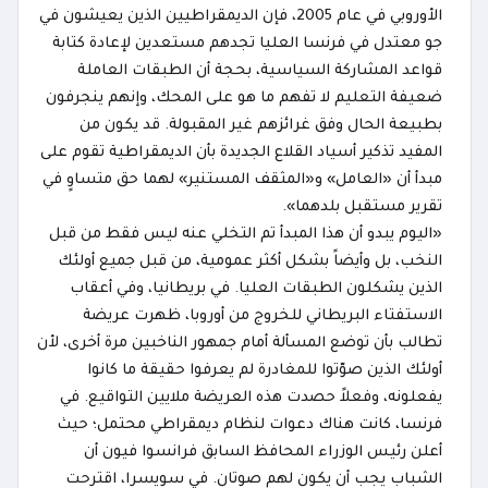
الأوروبي في عام 2005، فإن الديمقراطيين الذين يعيشون في
جو معتدل في فرنسا العليا تجدهم مستعدين لإعادة كتابة
قواعد المشاركة السياسية، بحجة أن الطبقات العاملة
ضعيفة التعليم لا تفهم ما هو على المحك، وإنهم ينجرفون
بطبيعة الحال وفق غرائزهم غير المقبولة. قد يكون من
المفيد تذكير أسياد القلاع الجديدة بأن الديمقراطية تقوم على
مبدأ أن «العامل» و«المثقف المستنير» لهما حق متساوٍ في
تقرير مستقبل بلدهما».
«اليوم يبدو أن هذا المبدأ تم التخلي عنه ليس فقط من قبل
النخب، بل وأيضاً بشكل أكثر عمومية، من قبل جميع أولئك
الذين يشكلون الطبقات العليا. في بريطانيا، وفي أعقاب
الاستفتاء البريطاني للخروج من أوروبا، ظهرت عريضة
تطالب بأن توضع المسألة أمام جمهور الناخبين مرة أخرى، لأن
أولئك الذين صوّتوا للمغادرة لم يعرفوا حقيقة ما كانوا
يفعلونه، وفعلاً حصدت هذه العريضة ملايين التواقيع. في
فرنسا، كانت هناك دعوات لنظام ديمقراطي محتمل؛ حيث
أعلن رئيس الوزراء المحافظ السابق فرانسوا فيون أن
الشباب يجب أن يكون لهم صوتان. في سويسرا، اقترحت