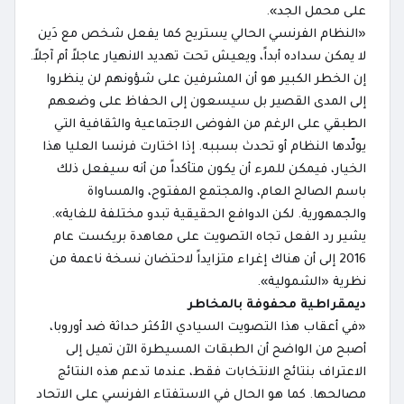
على محمل الجد».
«النظام الفرنسي الحالي يستريح كما يفعل شخص مع دَين
لا يمكن سداده أبداً، ويعيش تحت تهديد الانهيار عاجلاً أم آجلاً.
إن الخطر الكبير هو أن المشرفين على شؤونهم لن ينظروا
إلى المدى القصير بل سيسعون إلى الحفاظ على وضعهم
الطبقي على الرغم من الفوضى الاجتماعية والثقافية التي
يولّدها النظام أو تحدث بسببه. إذا اختارت فرنسا العليا هذا
الخيار، فيمكن للمرء أن يكون متأكداً من أنه سيفعل ذلك
باسم الصالح العام، والمجتمع المفتوح، والمساواة
والجمهورية. لكن الدوافع الحقيقية تبدو مختلفة للغاية».
يشير رد الفعل تجاه التصويت على معاهدة بريكست عام
2016 إلى أن هناك إغراء متزايداً لاحتضان نسخة ناعمة من
نظرية «الشمولية».
ديمقراطية محفوفة بالمخاطر
«في أعقاب هذا التصويت السيادي الأكثر حداثة ضد أوروبا،
أصبح من الواضح أن الطبقات المسيطرة الآن تميل إلى
الاعتراف بنتائج الانتخابات فقط، عندما تدعم هذه النتائج
مصالحها. كما هو الحال في الاستفتاء الفرنسي على الاتحاد