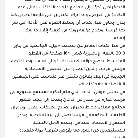
الديمقراطي تحوّل إلى مجتمع متعدد الثقافات يعاني عدم
التكافؤ في الفرص، وهذا ترك الكثيرين على قارعة الطريق كما
يقال. يحاول هذا الكتاب أن يسلط الضوء على الأزمة التي تمر
بها فرنسا، ويقدم مؤلفه رؤيته في كيفية إنقاذ ما يمكن
إنقاذه.
في هذا الكتاب الصادر عن مطبعة «ييل» الجامعية في يناير
2019 باللغة الإنجليزية ضمن 184 صفحة من القطع
المتوسط، يوضح مؤلفه كريستوف غويلي أنه «لا يوجد اقتصاد
فرنسي موحد، والذين ابتعدوا عن الحصون الاقتصادية
الجديدة في البلاد يعانون بشكل غير متناسب على الجبهتين
الاقتصادية والاجتماعية».
في تحليل غويلي، الدعم الذي قدّم لفكرة «مجتمع مفتوح» في
فرنسا عبارة عن ستار من الدخان يهدف إلى حجب ظهور
مجتمع مغلق، محاط بجدران لصالح الطبقات العليا. ويرى أن
الطبقات الحاكمة في فرنسا تصل إلى مرحلة خطرة. وبدون
استقرار الاقتصاد المتنامي، ينعدم الأمل بالنسبة
للمستبعدين من النمو، مما يقوض شرعية دولة متعددة