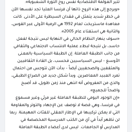
تثير العولمة الاقتصادية نفس روح الثورة الشعبوية».
«ويرجع إلى هذه الروح ذاتها أن فرنسا العليا تجد نفسها الآن
في خطرٍ شديد يتمثل في فقدان السيطرة على الأدنى. كانت
معاهدة ماستريخت لعام 1992 هي الرمية الأولى عبر القوس،
والثانية هي استفتاء عام 2005».
«سوف ينهار النظام الحالي في النهاية ليس نتيجة لفعل
حاسد، بل نتيجة لبطء عملية الانتساب الاجتماعي والثقافي
من جانب الطبقة العاملة. إن الطبقة السياسية بالمعنى
الأوسع - ليس السياسيين فحسب، بل القادة الثقافيين
والمثقفين والصحفيين أيضاً - بدأت الآن تتوجس من احتمال
تمرد العبيد المعاصرين. وبدأ شكل جديد من الصراع الطبقي،
والذي من المفروض أنه انتهى منذ زمن طويل، قد أصبح
واضحاً للجميع».
«إن الوجود اليومي للطبقة العاملة غير مرئي وغير مسموع
في فرنسا، وهي قصة لا توصف عن الإجهاد والتوتر والمقاومة
التي لا يمكن تركيبها في الإطار العقلي للفئات المهيمنة. ربما
لن تظهر أبداً في أي من الكتب المدرسية المخصصة في
المدارس أو الجامعات. ليس لدى أعضاء الطبقة العاملة