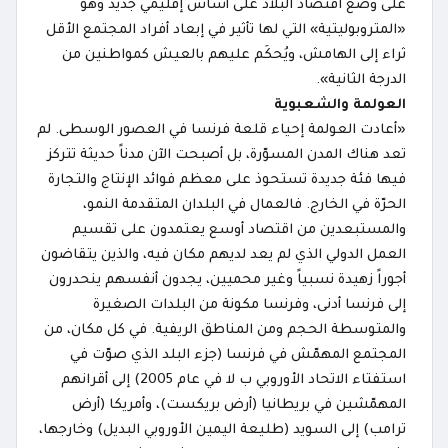
على وضع اقتصاد البلاد على أساس إقليمي جديد وهو
«المتروبوليتية» التي لها تأثير في إبعاد أفراد المجتمع الأقل
ثراء إلى الهامش، ويُحكَم عليهم بالعيش كمواطنين من
الدرجة الثانية».
العولمة والشعبوية
«أعادت العولمة إحياء قلعة فرنسا في العصور الوسطى. لم
تعد هناك المدن المسوّرة، بل أصبحت الآن مدناً حديثة تتركز
فيها فئة جديدة تستحوذ على معظم فوائد الإنتاج والتجارة
الحرّة في الخارج. فالعمال في البلدان المتقدمة النمو،
والمستبعدين من اقتصاد أوسع يعتمدون على تقسيم
العمل الدولي الذي لم يعد لديهم مكان فيه، والذين يتقاضون
أجوراً زهيدة نسبياً وغير محميين، يجدون أنفسهم ينحدرون
إلى فرنسا أدنى، وفرنسا مكونة من البلدات الصغيرة
والمتوسطة الحجم ومن المناطق الريفية. في كل مكان، من
المجتمع المهمّش في فرنسا (جزء البلد الذي صوّت في
استفتاء الاتحاد الأوروبي ب لا في عام 2005) إلى أقرانهم
المهمّشين في بريطانيا (أرض بريكست)، وأمريكا (أرض
ترامب) إلى السويد (طليعة اليمين الأوروبي البديل) وخارجها،