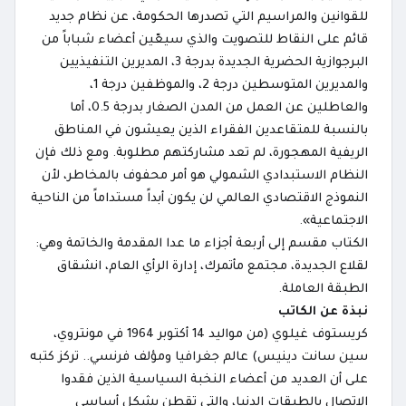
للقوانين والمراسيم التي تصدرها الحكومة، عن نظام جديد
قائم على النقاط للتصويت والذي سيعّين أعضاء شباباً من
البرجوازية الحضرية الجديدة بدرجة 3، المديرين التنفيذيين
والمديرين المتوسطين درجة 2، والموظفين درجة 1،
والعاطلين عن العمل من المدن الصغار بدرجة 0.5، أما
بالنسبة للمتقاعدين الفقراء الذين يعيشون في المناطق
الريفية المهجورة، لم تعد مشاركتهم مطلوبة. ومع ذلك فإن
النظام الاستبدادي الشمولي هو أمر محفوف بالمخاطر، لأن
النموذج الاقتصادي العالمي لن يكون أبداً مستداماً من الناحية
الاجتماعية».
الكتاب مقسم إلى أربعة أجزاء ما عدا المقدمة والخاتمة وهي:
لقلاع الجديدة، مجتمع مأتمرك، إدارة الرأي العام، انشقاق
الطبقة العاملة.
نبذة عن الكاتب
كريستوف غيلوي (من مواليد 14 أكتوبر 1964 في مونتروي،
سين سانت دينيس) عالم جغرافيا ومؤلف فرنسي.. تركز كتبه
على أن العديد من أعضاء النخبة السياسية الذين فقدوا
الاتصال بالطبقات الدنيا، والتي تقطن بشكل أساسي