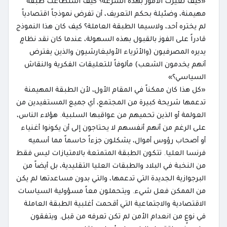
«كيف تغيرت الأمور بهذه السرعة؟ كيف استطاعت طبقة
مهيمنة، وضئيلة بحكم التعريف، أن تفرض نموذجاً اقتصادياً
لم يختره أحد، ولاسيما الطبقة العاملة؟ كيف كان هذا النموذج
قادراً على الفوز بالقبول بهذه السهولة، عندما كان نقد نظامٍ
يديره المصرفيون (والأثرياء الأوليغارشيون والذين يفترض
أنهم يخدمون الشعب) مألوفاً للتعليقات الفكرية والنقاش
السياسي؟»
«كل هذا كان ممكناً في المقام الأول، لأن الطبقة المهيمنة
تدعمها شريحة كبيرة من المجتمع، أي جميع المستفيدين من
العولمة أو الذين تحميهم من عواقبها السلبية. هؤلاء الناس،
على الرغم من أنهم أنفسهم لا يحتاجون إلى أن يكونوا أغنياء
أو أصحاب رؤوس أموال، يشكلون جزءاً حاسماً مما أسميه
فرنسا العليا. تتكون الطبقة المتمتعة بالامتيازات ليس فقط
من النخبة في البلاد والطبقات العليا التقليدية، بل أيضاً من
البرجوازية الجديدة التي تدعمها، والتي بدون مساعدتها لم يكن
من الممكن فعل شيء. ويتحملون معاً مسؤولية السياسات
الاقتصادية والاجتماعية التي أقحمت أغلبية الطبقة العاملة
في نوعٍ من انعدام الأمن لم تكن تعرفه من قبل. ويتفقون