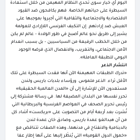
اليوم أي خيار سوى تحدي النظام المهيمن من خلال استعادة
السيطرة على حياتهم الخاصة. فهم يكافحون ضد القيود
الاقتصادية والاجتماعية والثقافية التي أجبِروا بموجبها على
العيش ضد إرادتهم. إن التكيف الفرنسي اللاإرادي للعولمة
يشير إلى طريق نحو عالم أصبح في طور الولادة - عالم لم يكن
من خلال الخطب الرفيعة من السياسيين - بل بسبب انعدام
الأمن الاجتماعي، والتغريب، والانفصال الذي فرضه الوجود
اليومي للطبقة العاملة».
انتشار الذعر
«تدرك الطبقات المهيمنة الآن أنها فقدت السيطرة على تلك
الأقل ثراء. الذعر ملموس. ورؤساء بلديات باريس ولندن
مستعدون الآن للإشارة إلى أن «المدن العالمية الحقيقية»
تحرر نفسها من البلدان المضيفة لها. في رسالة مشتركة إلى
رئيس تحرير الصحف في العواصم الفرنسية والبريطانية التي
نُشرت بعد أربعة أيام من التصويت على «بريكست» أشاد كل
من آن هيدالغو عمدة باريس، وصادق خان عمدة لندن
بالدينامية والانفتاح في مدنهما، وهذه الصفات تتناقض مع
«خمول الدول القومية» التي يُنظَر إليها على أنها إطار عفا