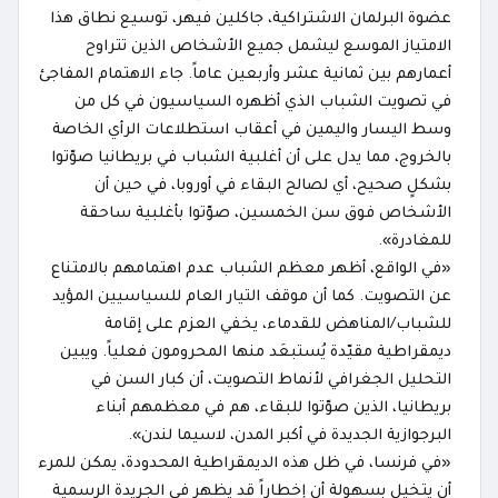
عضوة البرلمان الاشتراكية، جاكلين فيهر، توسيع نطاق هذا
الامتياز الموسع ليشمل جميع الأشخاص الذين تتراوح
أعمارهم بين ثمانية عشر وأربعين عاماً. جاء الاهتمام المفاجئ
في تصويت الشباب الذي أظهره السياسيون في كل من
وسط اليسار واليمين في أعقاب استطلاعات الرأي الخاصة
بالخروج، مما يدل على أن أغلبية الشباب في بريطانيا صوّتوا
بشكلٍ صحيح، أي لصالح البقاء في أوروبا، في حين أن
الأشخاص فوق سن الخمسين، صوّتوا بأغلبية ساحقة
للمغادرة».
«في الواقع، أظهر معظم الشباب عدم اهتمامهم بالامتناع
عن التصويت. كما أن موقف التيار العام للسياسيين المؤيد
للشباب/المناهض للقدماء، يخفي العزم على إقامة
ديمقراطية مقيّدة يُستبعَد منها المحرومون فعلياً. ويبين
التحليل الجغرافي لأنماط التصويت، أن كبار السن في
بريطانيا، الذين صوّتوا للبقاء، هم في معظمهم أبناء
البرجوازية الجديدة في أكبر المدن، لاسيما لندن».
«في فرنسا، في ظل هذه الديمقراطية المحدودة، يمكن للمرء
أن يتخيل بسهولة أن إخطاراً قد يظهر في الجريدة الرسمية