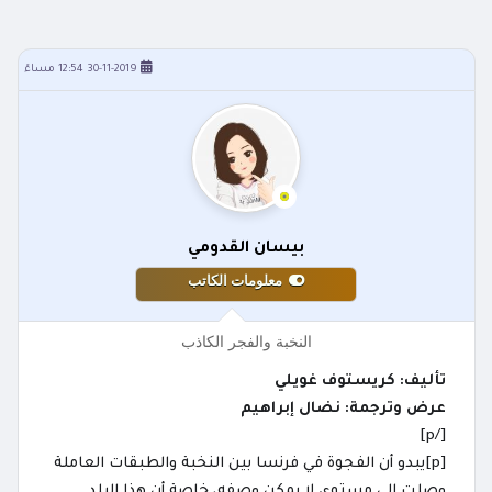
30-11-2019 12:54 مساءً
بيسان القدومي
معلومات الكاتب
النخبة والفجر الكاذب
تأليف: كريستوف غويلي
عرض وترجمة: نضال إبراهيم
[/p]
[p]يبدو أن الفجوة في فرنسا بين النخبة والطبقات العاملة
وصلت إلى مستوى لا يمكن وصفه، خاصة أن هذا البلد