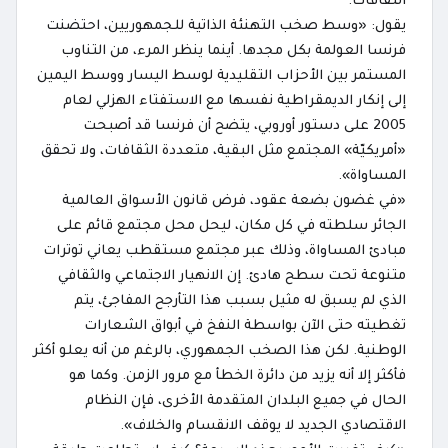
الثقافات.
يقول: «وسط صخب التهنئة الذاتية للجمهوريين، احتضنت
فرنسا العولمة بكل مجدها. أينما ينظر المرء، من التناوب
المستمر بين الأحزاب التقليدية لوسط اليسار ووسط اليمين
إلى إنكار الديمقراطية نفسها مع الاستفتاء الهزلي لعام
2005 على دستور أوروبي، يتضح أن فرنسا قد أصبحت
«أمريكيّة» المجتمع مثل البقية، متعددة الثقافات، ولا تحقق
المساواة».
«في غضون بضعة عقود، فرض قانون الأسواق العالمية
الجائر سلطته في كل مكان، ليحل محل مجتمع قائم على
مبادئ المساواة، وذلك عبر مجتمع مستقطب يعاني توترات
متنوعة تحت سطح هادئ. إن الانهيار الاجتماعي والثقافي
الذي لم يسبق له مثيل بسبب هذا التأرجح المفاجئ، يتم
تغطيته حتى الآن بواسطة النفخ في أبواق الشعارات
الوطنية. لكن هذا الصخب الجمهوري، بالرغم من أنه يعلو أكثر
فأكثر إلا أنه يزيد من دائرة الخطأ مع مرور الزمن. وكما هو
الحال في جميع البلدان المتقدمة الأخرى، فإن النظام
الاقتصادي الجديد لا يوقف الانقسام والخلاف».