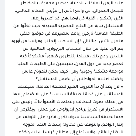
عليه الزمن للعلاقات الدولية، ومصدر محفوف بالمخاطر
للجهل الانعزالي. في واقع الأمر، إن مؤيدي النظام العالمي،
الذين يشكلون أقلية في أوطانهم، قد أصدروا إعلان
الاستقلال نيابة عن القلاع الحضرية الجديدة؛ حيث تخلّوا عن
الطبقة العاملة تاركين إياهم لمصيرهم في موضع خلفي
منعزل بائس. وبالتالي فإن انسحاب إنجلترا وفرنسا من أوروبا
يتم الرد عليه من خلال انسحاب البرجوازية العالمية من
البلدين. ومع ذلك، فبينما ينتظرون ظهوراً مشكوكاً فيه
لعصر جديد من دول المدن، سيتعين على الطبقات العليا
مواجهة مشكلة وجودية وهي: كيف يمكن لنموذج عالمي
رفضته أغلبية المواطنين أن يضمن المستقبل؟
«الآن بعد أن بدأ الهروب الكبير للطبقة العاملة، سيعتمد
المستقبل على قدرة الطبقة السياسية على الانضمام إليها
في إعطاء صوت لمطالب وتطلعات الأسوأ حالاً، وليس على
الاستمرار في تعزيز برنامج أيديولوجي غير عملي. ويفترض أن
هذه الطبقة السياسية سوف تكون قادرة على التوقف عن
إنكار الواقع، والتوقف عن محاولة إسكات النقد الموجه
للنظام القائم، والاستماع إلى مظالم فرنسا الدنيا، وأخذها