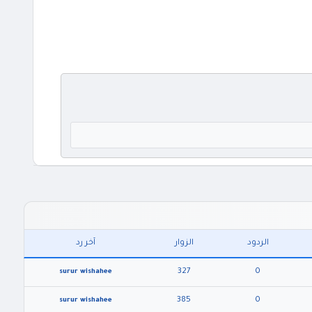
الردود
الزوار
آخر رد
327
0
surur wishahee
385
0
surur wishahee