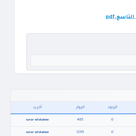
اسع.pdf
الردود
الزوار
آخر رد
485
0
surur wishahee
1295
0
surur wishahee