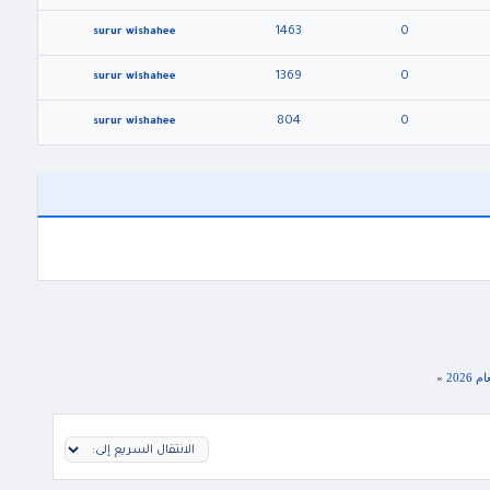
1463
0
surur wishahee
1369
0
surur wishahee
804
0
surur wishahee
202
»