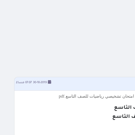
30-10-2019 07:07 مساءً
تحان تشخيصي رياضيات للصف التاسع.pdf
 التاسع
 التاسع