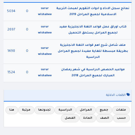
نماذج سجل الاداء و ادوات التقويم لمبحث التربية
surur
5034
0
الاسلامية لجميع المراحل 2019
wishahee
كتاب اوراق عمل قواعد اللغة الانجليزية مفيد
surur
2697
0
لجميع المراحل يستحق التحميل
wishahee
ملف شامل شرح اهم قواعد اللغة الانجليزية
surur
1498
0
بطريقة مبسطة للغاية مفيدة لجميع المراحل
wishahee
الدراسية
مواعيد الحصص الدراسية في شهر رمضان
surur
1524
0
المبارك لجميع المراحل 2018
wishahee
الكلمات الدلالية
ملفات
جميع
المراحل
الدراسية
تجدونها
مرتبة
هنا
حسب
الصف
المادة
الفصل