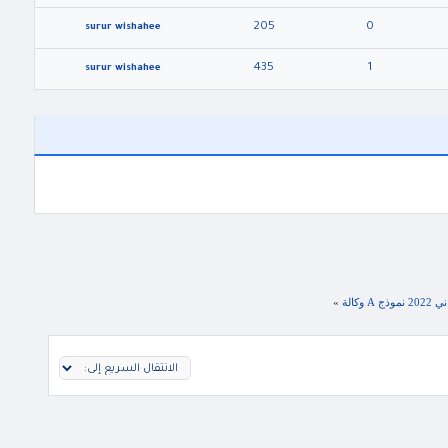
205
0
surur wishahee
435
1
surur wishahee
كالة
»