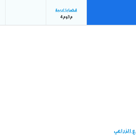
قضايا ادبية
م3وم4