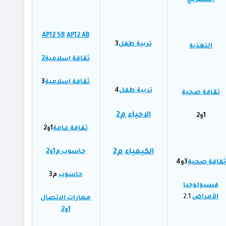
التشريح
AP12 SB
AP12 AB
تربية طفل
3
التغذية
ثقافة اسلامية2
ثقافة اسلامية
3
تربية طفل
4
ثقافة صحية
الاحياء م2
1و2
ثقافة عامة
1و2
الكيمياء م2
حاسوب م1و2
ثقافة صحية
3و4
حاسوب
م3
فسيولوجيا
الأمراض
2,1
مهارات الاتصال
1و2