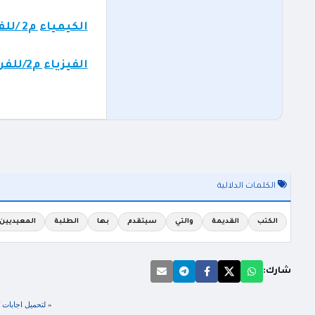
الكيمياء م2 /للفرع الزراعي
الفيزياء م2/للفرع الصناعي
الكلمات الدلالية
الكتب
القديمة
والتي
سيتقدم
بها
الطلبة
المعيديين
شارك:
«
لتحميل اجابات كتب ا