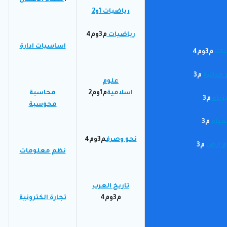
ا
حصاء الاعمال
رياضيات 1و2
رياضيات
م3وم4
اساسيات ادارة
يات
م3وم4
حياتية
م3
علوم
اسلامية
م1وم2
محاسبة
زياء
م3
محوسبة
مياء
م3
نحو وصرف
م3وم4
م ارض
م3
نظم معلومات
تاريخ العرب
م3وم4
تجارة الكترونية