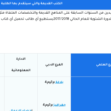
الكتب القديمة والتي سيتقدم بها الطلبة 
يدين من السنوات السابقة على المناهج القديمة والتخصصات الملغاة مثل
الي 2017/2018يستطيع أي طالب تحميل أي كتاب يحتاج إليه بصيغة
الادارة
ع العلمي
الفرع الادبي
المعلوماتية
بلاغة
م3وم4
جغرافيا
م3وم4