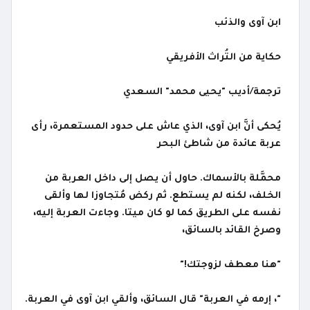
ابن آوى والذئب
حكاية من التُراث الأفريقي
ترجمة/أديب "يحيى محمد" السعدي
يُحكى أنَّ ابن آوى، الذي عاش على حدود المستعمرة، رأى
عربة عائدة من شاطئ البحر
محمَّلة بالأسماك. حاول أن يصل إلى داخل العربة من
الخلف، لكنه لم يستطع. ثم ركض مُتجاوزا لها وألقى
نفسه على الطريق كما لو كان ميتا. وجاءت العربة إليه،
وصرخ القائد بالسائق،
"هنا معطف لزوجتك!"
"، إرمه في العربة" قال السائق، وألقي ابن آوى في العربة.