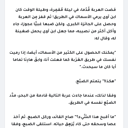
مَضت العربة قُدُما، في ليلة مُقمِرة، وطيلة الوقت كان
ابن آوى يرمي الأسماك في الطريق؛ ثم قفز مِن العربة
وحصل على الجائزة الكبرى. ولكن ضبعا غبيَّا عجوزا، جاء
وأكل أكثر من نصيبه، مما جعل ابن آوى يحمل ضغينة
له، وقال له:
"يمكنك الحصول على الكثير من الأسماك، أيضا، إذا رميت
نفسك في طريق العَرَبة كما فعلت أنا، وابقَ هادِئا تماما
أيا كان ما سيحدث."
"هكذا!" يتمتم الضبُع.
وفقا لذلك، عندما جاءت عربة التالية قادمة من البحر، مدَّد
الضبُع نفسه في الطريق.
"ما أقبح هذا الشَّيء؟" صاح القائد، وركل الضبع. ثم أخذ
عصا وسحقه حتى كاد يُزهِق حياته. استلقى الضبع، وفقا