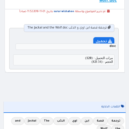
Wolf.doc
تم تحرير الموضوع بواسطة :
surur wishahee
بتاريخ: 01-11-2018 11:52 صباحاً
ترجمة قصة ابن اوى و الذئب The Jackal and the Wolf.doc
تحميل
doc
مرات التحميل : (
120
)
الحجم : (34 KB)
الكلمات الدلالية
ترجمة
قصة
ابن
اوى
الذئب
The
Jackal
and
Wolf
the