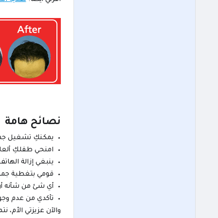
نصائح هامة
يمكنكِ تشغيل جمي
امنحي طفلكِ ألعاب
ينبغي إزالة الهات
قومي بتغطية جميع 
أي شئ من شأنه أن 
تأكدي من عدم وجو
والآن عزيزتي الأم، 