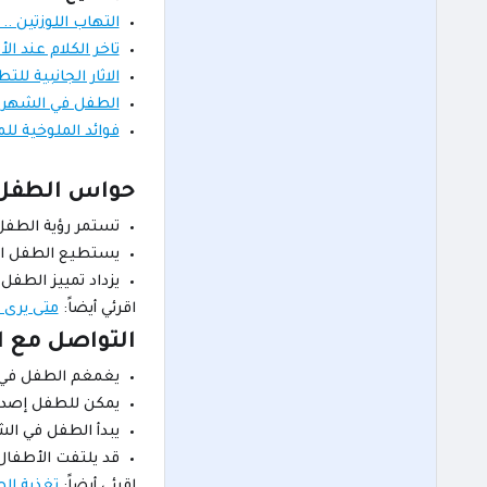
التهاب اللوزتين ..
تاخر الكلام عند ال
الاثار الجانبية ل
الطفل في الشهر ا
فوائد الملوخية لل
حواس الطفل 
تستمر رؤية الطفل 
يستطيع الطفل ال
يزداد تمييز الطفل 
اقرئي أيضاً:
متى يرى ا
التواصل مع 
يغمغم الطفل في ه
يمكن للطفل إصدار 
يبدأ الطفل في ال
قد يلتفت الأطفال 
اقرئي أيضاً:
تغذية ال