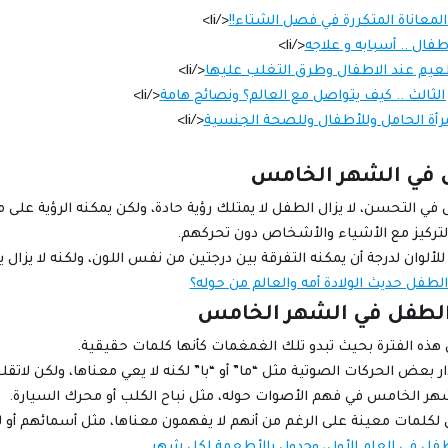
 المعاناة المتكررة في فصل الشتاء!!
</li>
أطفال .. أسبابه و علاجه
</li>
لتطعيم عند الاطفال وطرق التغلب عليها
</li>
لثالث .. كيف يتواصل مع العالم؟ ونصائح هامة
</li>
مرأة الحامل وللأطفال وللصحة الجنسية
</li>
في الشهر الخامس
في التحسن، لا يزال الطفل لا يمتلك رؤية حادة، ولكن يمكنه الرؤية على
تركيز مع الأشياء والأشخاص دون تحركهم.
للألوان لدرجة أن يمكنه التفرقة بين درجتين من نفس اللون، ولكنه لا يزال
لطفل حديث الولادة أمه والعالم من حوله؟
الطفل في الشهر الخامس
ذه الفترة بحيث تبدو تلك الغمغمات كأنها كلمات حقيقية.
بعض الحركات الصوتية مثل “ما” أو “با” لكنه لا يعي معناها، ولكن لاتقلق
شهر الخامس في فهم الأصوات حوله، مثل نباح الكلب أو محرك السيارة.
لكلمات معينة على الرغم من أنهم لا يفهمون معناها، مثل أسمائهم أو ل
طفل في العام الأول، وجدول بالأطعمة لكل شهر.