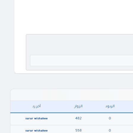
الردود
الزوار
آخر رد
482
0
surur wishahee
558
0
surur wishahee