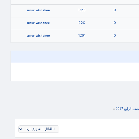
1368
0
surur wishahee
620
0
surur wishahee
1291
0
surur wishahee
الرابع 2017
»