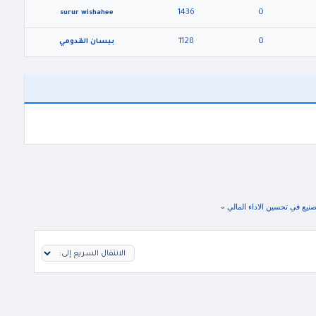
1436
0
surur wishahee
1128
0
بيسان القدومي
صنيع في تحسين الاداء المالي
»