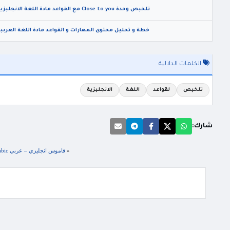
تلخيص وحدة Close to you مع القواعد مادة اللغة الانجليزية للصف التاسع الفصل الاول 2024
خطة و تحليل محتوى المهارات و القواعد مادة اللغة العربية 
الكلمات الدلالية
تلخيص
لقواعد
اللغة
الانجليزية
شارك:
«
قاموس انجليزي – عربي pdf EL MARG’A Dictionary English – Arabic