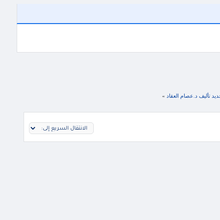
يد تأليف د.عصام العقاد
»