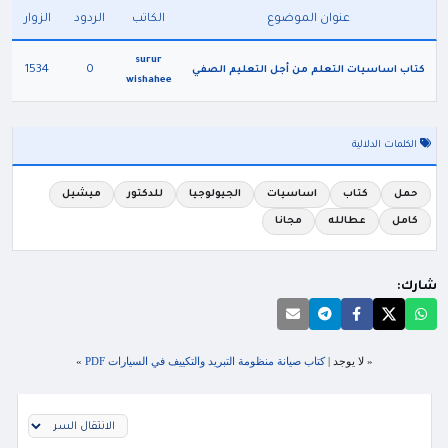
عنوان الموضوع
الكاتب
الردود
الزوار
surur
1534
0
كتاب اساسيات التعلم من أجل التعليم الصفي
wishahee
الكلمات الدلالية
حمل
كتاب
اساسيات
الجيولوجيا
للدكتور
ميشيل
كامل
عطالله
مجانا
شارك:
« لا يوجد |
كتاب صيانة منظومة التبريد والتكييف في السيارات PDF
»