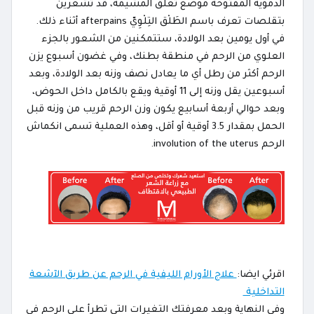
الدموية المفتوحة موضع تعلق المشيمة، قد تشعرين
بتقلصات تعرف باسم الطَلْق التِلْوِيّ afterpains أثناء ذلك.
في أول يومين بعد الولادة، ستتمكنين من الشعور بالجزء
العلوي من الرحم في منطقة بطنك، وفي غضون أسبوع يزن
الرحم أكثر من رطل أي ما يعادل نصف وزنه بعد الولادة، وبعد
أسبوعين يقل وزنه إلى 11 أوقية ويقع بالكامل داخل الحوض،
وبعد حوالي أربعة أسابيع يكون وزن الرحم قريب من وزنه قبل
الحمل بمقدار 3.5 أوقية أو أقل، وهذه العملية تسمى انكماش
الرحم involution of the uterus.
اقرئي ايضا:
علاج الأورام الليفية في الرحم عن طريق الآشعة
التداخلية
وفي النهاية وبعد معرفتك التغيرات التي تطرأ على الرحم في