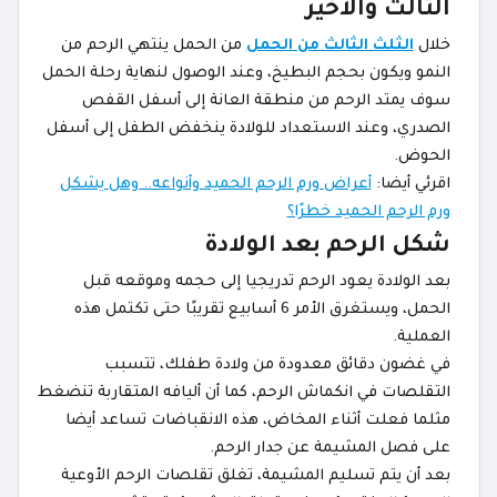
الثالث والأخير
خلال
الثلث الثالث من الحمل
من الحمل ينتهي الرحم من
النمو ويكون بحجم البطيخ، وعند الوصول لنهاية رحلة الحمل
سوف يمتد الرحم من منطقة العانة إلى أسفل القفص
الصدري، وعند الاستعداد للولادة ينخفض الطفل إلى أسفل
الحوض.
اقرئي أيضا:
أعراض ورم الرحم الحميد وأنواعه.. وهل يشكل
ورم الرحم الحميد خطرًا؟
شكل الرحم بعد الولادة
بعد الولادة يعود الرحم تدريجيا إلى حجمه وموقعه قبل
الحمل، ويستغرق الأمر 6 أسابيع تقريبًا حتى تكتمل هذه
العملية.
في غضون دقائق معدودة من ولادة طفلك، تتسبب
التقلصات في انكماش الرحم، كما أن أليافه المتقاربة تنضغط
مثلما فعلت أثناء المخاض، هذه الانقباضات تساعد أيضا
على فصل المشيمة عن جدار الرحم.
بعد أن يتم تسليم المشيمة، تغلق تقلصات الرحم الأوعية