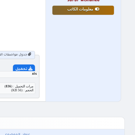
surur wishahee
معلومات الكاتب
جدول مواصفات الاختبا
تحميل
xls
مرات التحميل : (
836
)
الحجم : (56 KB)