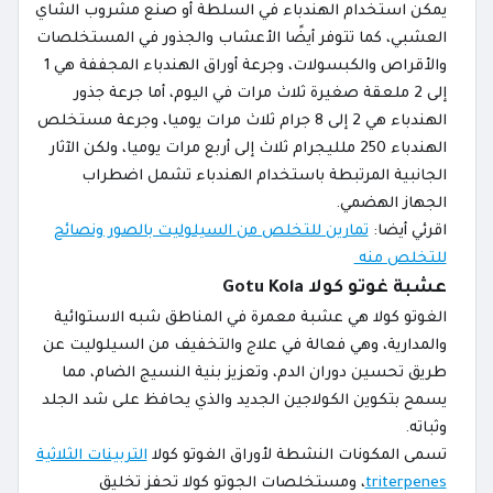
يمكن استخدام الهندباء في السلطة أو صنع مشروب الشاي
العشبي، كما تتوفر أيضًا الأعشاب والجذور في المستخلصات
والأقراص والكبسولات، وجرعة أوراق الهندباء المجففة هي 1
إلى 2 ملعقة صغيرة ثلاث مرات في اليوم، أما جرعة جذور
الهندباء هي 2 إلى 8 جرام ثلاث مرات يوميا، وجرعة مستخلص
الهندباء 250 ملليجرام ثلاث إلى أربع مرات يوميا، ولكن الآثار
الجانبية المرتبطة باستخدام الهندباء تشمل اضطراب
الجهاز الهضمي.
اقرئي أيضا:
تمارين للتخلص من السيلوليت بالصور ونصائح
للتخلص منه
عشبة غوتو كولا Gotu Kola
الغوتو كولا هي عشبة معمرة في المناطق شبه الاستوائية
والمدارية، وهي فعالة في علاج والتخفيف من السيلوليت عن
طريق تحسين دوران الدم، وتعزيز بنية النسيج الضام، مما
يسمح بتكوين الكولاجين الجديد والذي يحافظ على شد الجلد
وثباته.
تسمى المكونات النشطة لأوراق الغوتو كولا
التربينات الثلاثية
triterpenes
، ومستخلصات الجوتو كولا تحفز تخليق