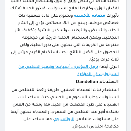
الحلبة متاحة في شكل أوراق أو بذور، وتستخدم الحلبة داخليًا
لفقدان الوزن، وخارجيا لعلاج السيلوليت، فبذور الحلبة تمتلك
تأثيرات
مضادة للأكسدة
وتحتوي على مادة صمغية ذات
خصائص مرطبة، وينتج عن ذلك خصائص تؤدي إلى التئام
الجلد، والتبييض، والترطيب، وتسكين البشرة وتخفيف آثار
التجاعيد، ويمكن استخدام الحلبة خارجيًا في مجموعة
متنوعة من الكريمات التي تحتوي على بذور الحلبة، ولكن
للحصول على أفضل النتائج، يجب استخدام الكريم مرتين إلى
ثلاث مرات يوميًا.
اقرئي أيضا:
ترهل المؤخرة .. أسبابها وكيفية التخلص من
السيلوليت في المؤخرة
الهندباء Dandelion
استخدام نبات الهندباء العشبي طريقة رائعة للتخلص من
السيلوليت وطرد السموم من الجسم، حيث يساعد نبات
الهندباء على طرد الفضلات من الكبد، مما يمكنه من العمل
بكفاءة أكبر عند التخلص من السموم، والهندباء تحتوي أيضا
على مستويات عالية من
البوتاسيوم
، مما يساعد على
مكافحة احتباس السوائل.