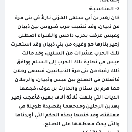
إخفاءها.
2- المناسـبة:
كان زهير بن أبي سلمى المزني نازلاً في بني مرة
من ذبيان، وقد نشبت حرب ضروس بين ذبيان
وعبس عرفت بحرب داحس والغبراء اصطلى
زهير بنارها هو وغيره من بني ذبيان وقد استمرت
تلك الحرب عشرات من السنين، وقد مالت
عبس في نهاية تلك الحرب إلى السلم ووافق
ذلك رغبة من بني مرة الذبيانيين، فسعى رجلان
فاضلان في الصلح بين عبس وذبيان، والرجلان
هما هرم بن سنان والحارث بن عوف، فجمعا
الديات التي بلغت ثلاثة آلاف بعير، فأعجب زهير
بهذين الرجلين ومدحهما بقصيدة طويلة هي
معلقته، وقد ختمها بهذه الحكم التي أوردناها
والتي يحث معظمها على الصلح.