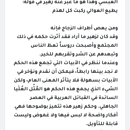
العبسي وهذا هو ما عبر عنه زهير في قوله:
يطيع العوالي ركبت كل لهذم
ومن يعص أطراف الزجاج فإنه
وقد كان لزهير ما أراد فقد أثرت حكمه في ذلك
المجتمع وأصبحت دروساً تعظ الناس
وتبعدهم عن الشر وتقربهم للخير.
وعندما ننظر في الأبيات التي تجمع هذه الحكم
لا نجد بينها رابطاً، فيمكن أن نقدم ونؤخر في
الأبيات بسهولة فلا يتأثر المعنى العام، ولكن
الشيء الذي يجمع هذه الحكم هو المُثُل العُلْيا
السائدة في القبائل العربية في العصر
الجاهلي. وحكم زهير هذه تتميز بوضوحها فهي
أفكار واضحة لا لبس فيها ولا غموض وليست
قابلة للتأويل.