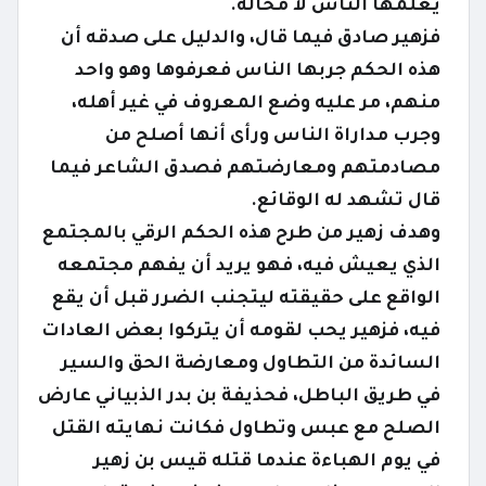
يعلمها الناس لا محالة.
فزهير صادق فيما قال، والدليل على صدقه أن
هذه الحكم جربها الناس فعرفوها وهو واحد
منهم، مر عليه وضع المعروف في غير أهله،
وجرب مداراة الناس ورأى أنها أصلح من
مصادمتهم ومعارضتهم فصدق الشاعر فيما
قال تشهد له الوقائع.
وهدف زهير من طرح هذه الحكم الرقي بالمجتمع
الذي يعيش فيه، فهو يريد أن يفهم مجتمعه
الواقع على حقيقته ليتجنب الضرر قبل أن يقع
فيه، فزهير يحب لقومه أن يتركوا بعض العادات
السائدة من التطاول ومعارضة الحق والسير
في طريق الباطل، فحذيفة بن بدر الذبياني عارض
الصلح مع عبس وتطاول فكانت نهايته القتل
في يوم الهباءة عندما قتله قيس بن زهير