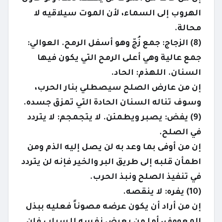
الهروب إلى السماء، لأن الموت سيلاقيه لا
محالة.
(8) الزجاج: جمع زُجّ وهو أسفل الرمح. العوالي:
جمع عالية وهي أعلى الرمح التي يكون فيها
السنان. اللهذم: الحاد.
إن من عارض الصلح سيصطلي بنار الحرب،
وسوف تناله السنان الحادة التي تمزق جسده.
(9) يفض: يصبر ويطمئن. لا يتجمجم: لا يتردد
في الصلح.
إن من أوفى بما وعد به لن يصل إليه الذم ومن
اطمأن قلبه إلى طريق البر والخير فإنه لن يتردد
في تنفيذ الصلح ونبذ الحرب.
(10) يفره: لا ينقصه.
إن من أراد أن يكون عرضه مصوناً فعليه ببذل