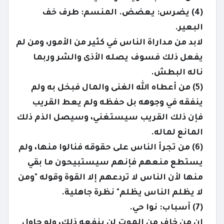
(4) يضرس: يعضض. المنسم: طرف خف
البعير.
لابد من مداراة الناس في كثير من الأمور، ومن لم
يفعل ذلك فسوف يصله الأذى والشر وربما
ناله البطش.
(5) من أعطاه الله الغنى والمال فبخل به ولم
ينفقه في وجوهه بل حفظه ولم يعط القريب
فإن ذلك القريب سيستغني، وسيصل الذم ذلك
المانع لماله.
(6) من تجرأ الناس على حقوقه فنالوا منها، ولم
يستطع منعهم فإنهم سيستبيحون ما بقي
منها لأن الناس لا تردعهم إلا القوة وقوله "ومن
لا يظلم الناس يظلم" نظرة جاهلية.
(7) أسباب: نوا حي.
إن من خاف من الموت لن ينفعه ذلك، ولو حاول