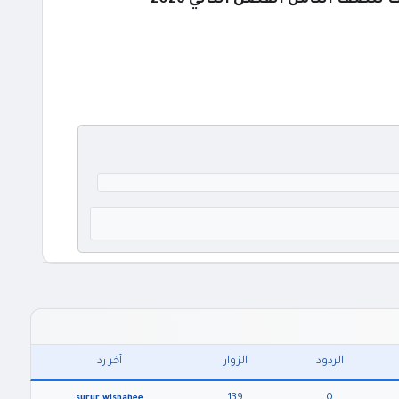
الردود
الزوار
آخر رد
139
0
surur wishahee