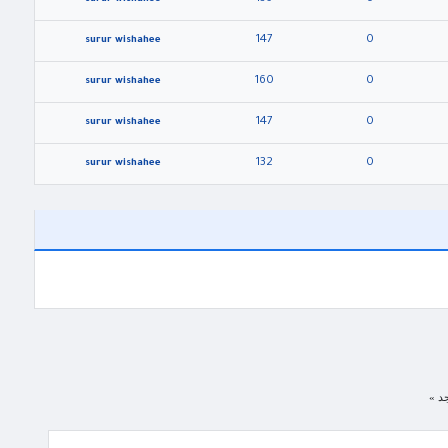
147
0
surur wishahee
160
0
surur wishahee
147
0
surur wishahee
132
0
surur wishahee
جد »