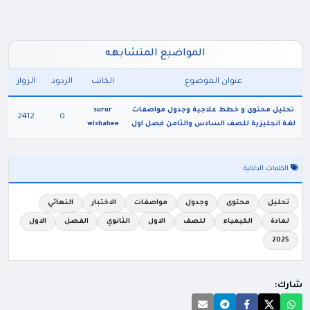
المواضيع المتشابهه
عنوان الموضوع
الكاتب
الردود
الزوار
تحليل محتوى و خطط علاجية وجدول مواصفات
surur
2412
0
لغة انجليزية للصف السادس والثامن فصل اول
wishahee
الكلمات الدلالية
تحليل
محتوى
وجدول
مواصفات
الاختبار
النهائي
لمادة
الكيمياء
للصف
الاول
الثانوي
الفصل
الاول
2025
شارك: