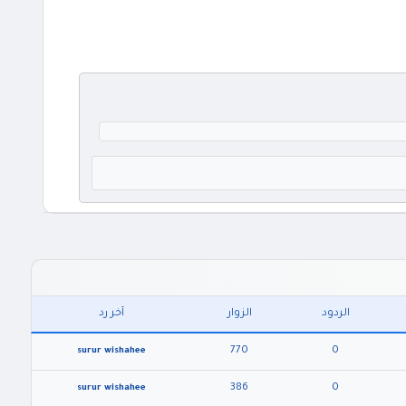
الردود
الزوار
آخر رد
770
0
surur wishahee
386
0
surur wishahee