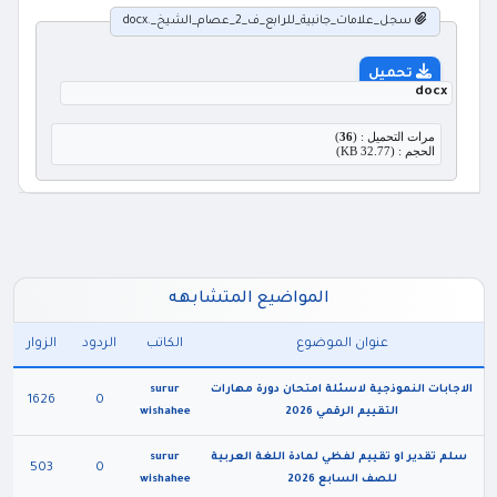
سجل_علامات_جانبية_للرابع_ف_2_عصام_الشيخ_.docx
تحميل
docx
مرات التحميل : (
36
)
الحجم : (32.77 KB)
المواضيع المتشابهه
عنوان الموضوع
الكاتب
الردود
الزوار
الاجابات النموذجية لاسئلة امتحان دورة مهارات
surur
1626
0
التقييم الرقمي 2026
wishahee
سلم تقدير او تقييم لفظي لمادة اللغة العربية
surur
503
0
للصف السابع 2026
wishahee