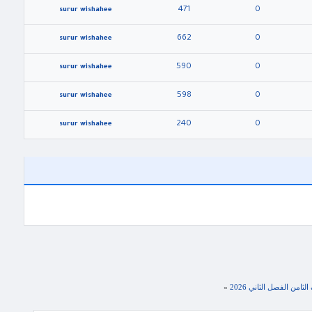
471
0
surur wishahee
662
0
surur wishahee
590
0
surur wishahee
598
0
surur wishahee
240
0
surur wishahee
من الفصل الثاني 2026
»