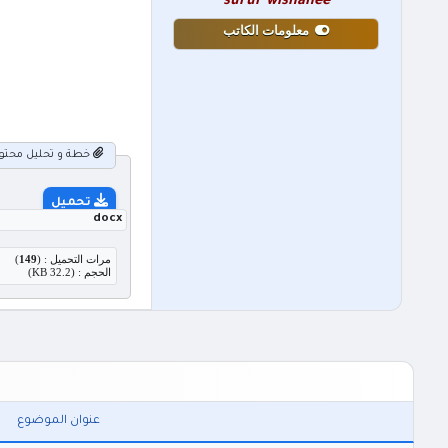
surur wishahee
معلومات الكاتب
خطة و تحليل محتوى ما
تحميل
docx
مرات التحميل : (
149
)
الحجم : (32.2 KB)
عنوان الموضوع