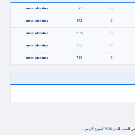
376
0
surur wishahee
812
0
surur wishahee
505
0
surur wishahee
653
0
surur wishahee
730
0
surur wishahee
ني 2026 المنهاج الاردني
»