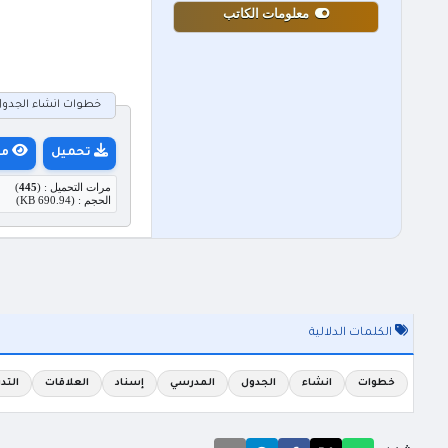
معلومات الكاتب
خطوات انشاء الجدول ا
تحميل
مع
مرات التحميل : (
445
)
الحجم : (690.94 KB)
الكلمات الدلالية
خطوات
انشاء
الجدول
المدرسي
إسناد
العلاقات
التد