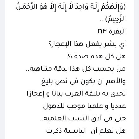
(وَإِلَـهُكُمْ إِلَـهٌ وَاحِدٌ لاَّ إِلَـهَ إِلاَّ هُوَ الرَّحْمَـنُ
الرَّحِيمُ) ..
البقرة ١٦٣
أي بشر يفعل هذا الإعجاز؟
هل كل هذه صدف؟
من يحسب كل هذا بدقة متناهية..
والأهم ان يكون في نص بليغ
تحدى به بلاغة العرب بيانا و إعجازا
عدديا و علميا موجب للذهول
حتى في أدق النسب العلمية..
هل تعلم أن اليابسة ذكرت