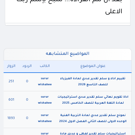
بعد أن تتم القراءه... سبح بإسم ربك
الاعلى
المواضيع المتشابهه
عنوان الموضوع
الكاتب
الردود
الزوار
تقييم اداء و سلم تقدير عددي لمادة الفيزياء
surur
251
0
للصف التاسع 2026
wishahee
اداة تقويم نهائي سلم تقدير عددي استراتيجيات
surur
601
0
لمادة اللغة العربية للصف الخامس 2025
wishahee
نموذج سلم تقدير عددي لمادة التربية الفنية
surur
1893
0
الوحده الاولى للصف الثاني الفصل الاول 2024
wishahee
استراتيجيات سلم تقدير لفظي و عددي مادة
surur