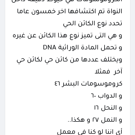
الكروموسومات هي خيوط دقيقة داخل
النواة تم اكتشافها اخر خمسون عاما
تحدد نوع الكائن الحي
و هي التى تميز نوع هذا الكائن عن غيره
و تحمل المادة الوراثية DNA
ويختلف عددها من كائن حي لكائن حي
آخر فمثلا
كروموسومات البشر ٤٦
و الدواب ٦٠
و النحل ١٦
و النمل ٢٧ و هكذا..
أي اننا لو كنا في معمل