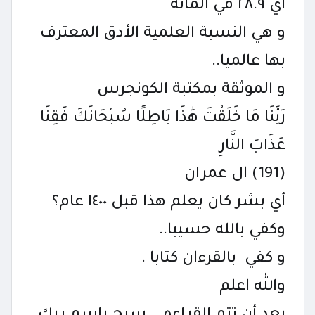
اي ٢٨.٩ في المائة
و هي النسبة العلمية الأدق المعترف
بها عالميا..
و الموثقة بمكتبة الكونجرس
رَبَّنَا مَا خَلَقْتَ هَٰذَا بَاطِلًا سُبْحَانَكَ فَقِنَا
عَذَابَ النَّارِ
(191) ال عمران
أي بشر كان يعلم هذا قبل ١٤٠٠ عام؟
وكفي بالله حسيبا..
و كفي بالقرءان كتابا .
والله اعلم