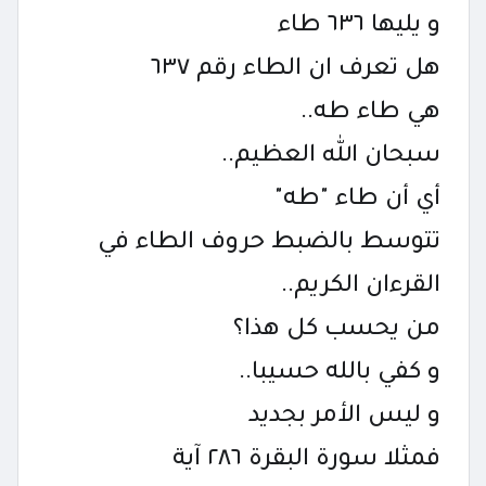
و يليها ٦٣٦ طاء
هل تعرف ان الطاء رقم ٦٣٧
هي طاء طه..
سبحان الله العظيم..
أي أن طاء "طه"
تتوسط بالضبط حروف الطاء في
القرءان الكريم..
من يحسب كل هذا؟
و كفي بالله حسيبا..
و ليس الأمر بجديد
فمثلا سورة البقرة ٢٨٦ آية