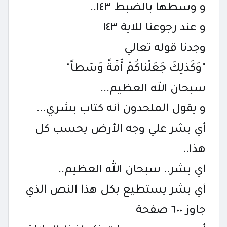
و وسطها بالضبط ١٤٣..
و عند رجوعنا للآية ١٤٣
وجدنا قوله تعالي
"وَكَذلِكَ جَعَلْناكُمْ أُمَّةً وَسَطاً"
سبحان الله العظيم...
و يقول الملحدون أنه كتاب بشري...
أي بشر علي وجه الأرض يحسب كل
هذا..
اي بشر.. سبحان الله العظيم..
أي بشر يستطيع بكل هذا النص الذي
جاوز ٦٠٠ صفحة