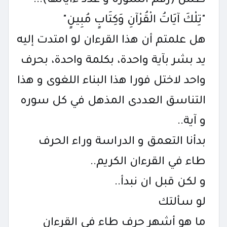
طس (رقم السورة و عدد ءاياتها)...
"تِلْكَ آيَاتُ الْقُرْآنِ وَكِتَابٍ مُبِينٍ"
هل علمتم أن هذا القرءان لو امتدت إليه
يد بشر بآية واحدة، بكلمة واحدة، بحرف
واحد لاختل فورا هذا البناء اللغوى و هذا
التناسق العددى المذهل في كل سوره
و آية..
بدأنا التعمق و الدراسة وراء الحرف
طاء في القرءان الكريم..
و لكن قبل ان نبدأ..
لو سألتك
ما هو أشهر حرف طاء في القرءان