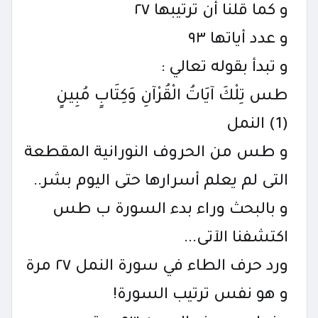
و كما قلنا أن ترتيبها ٢٧
و عدد أياتها ٩٣
و تبدأ بقوله تعالي :
طس تِلْكَ آيَاتُ الْقُرْآنِ وَكِتَابٍ مُبِينٍ
(1) النمل
و طس من الحروف النورانية المقطعة
التى لم يعلم أسرارها حتى اليوم بشر..
و بالبحث وراء بدء السورة ب طس
اكتشفنا الآتى...
ورد حرف الطاء في سورة النمل ٢٧ مرة
و هو نفس ترتيب السورة!