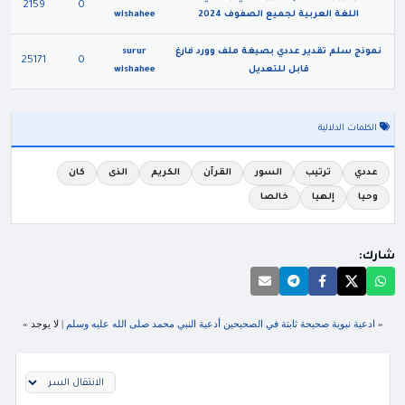
2159
0
اللغة العربية لجميع الصفوف 2024
wishahee
نموذج سلم تقدير عددي بصيغة ملف وورد فارغ
surur
25171
0
قابل للتعديل
wishahee
الكلمات الدلالية
عددي
ترتيب
السور
القرآن
الكريم
الذى
كان
وحيا
إلهيا
خالصا
شارك:
«
ادعية نبوية صحيحة ثابتة في الصحيحين أدعية النبي محمد صلى الله عليه وسلم
| لا يوجد »