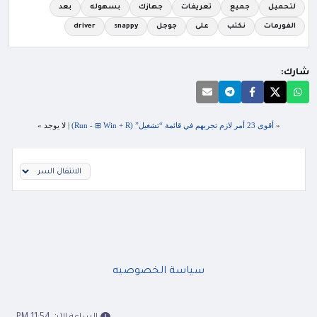
لتحميل
جميع
تعريفات
جهازك
بسهوله
بعد
الفورمات
نكتب
على
جوجل
snappy
driver
شارك:
«
أقوى 23 أمر لازم تجربهم في قائمة “تشغيل” (Run - ⊞ Win + R)
| لا يوجد »
سياسة الخصوصيه