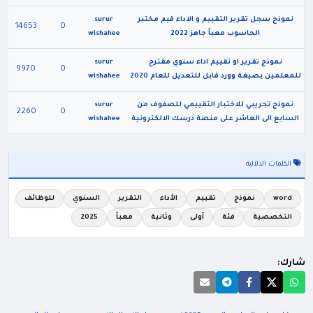
نموذج سجل تقرير التقييم و الاداء قيم مختبر
surur
14653
0
الحاسوب معبأ جاهز 2022
wishahee
نموذج تقرير او تقييم اداء سنوي مقترح
surur
9970
0
للمعلمين بصيغة وورد قابل للتعديل للعام 2020
wishahee
نموذج تجريبي للاختبار التقييمي للصفوف من
surur
2260
0
السابع الى العاشر على منصة درسك الالكترونية
wishahee
الكلمات الدلالية
word
نموذج
تقييم
الأداء
التقرير
السنوي
للوظائف
التخصصية
فئة
أولى
وثانية
معبأ
2025
شارك: