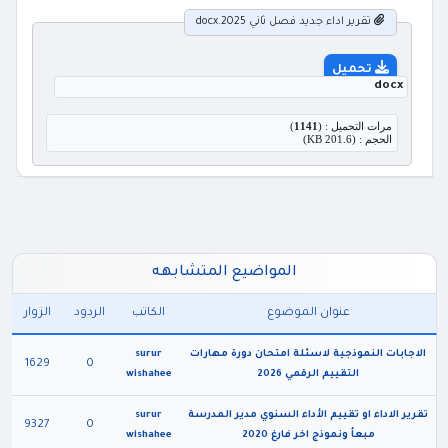
تقرير اداء جديد فصل ثاني 2025.docx
تحميل
docx
مرات التحميل : (
1141
)
الحجم : (201.6 KB)
المواضيع المتشابهه
عنوان الموضوع
الكاتب
الردود
الزوار
الاجابات النموذجية لاسئلة امتحان دورة مهارات
surur
1629
0
التقييم الرقمي 2026
wishahee
تقرير الاداء او تقييم الأداء السنوي مدير المدرسة
surur
9327
0
مبعأ ونموذج اخر فارغ 2020
wishahee