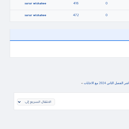
416
0
surur wishahee
472
0
surur wishahee
»