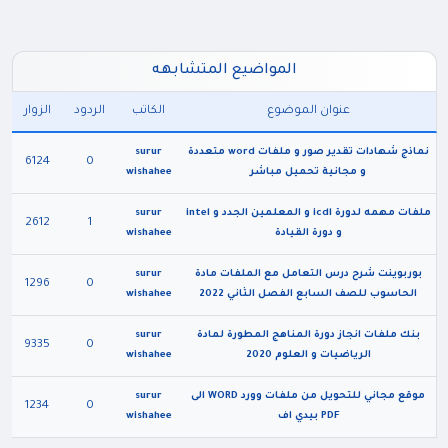
المواضيع المتشابهه
عنوان الموضوع
الكاتب
الردود
الزوار
نماذج شهادات تقدير صور و ملفات word متعددة
surur
6124
0
و مجانية تحميل مباشر
wishahee
ملفات مهمه لدورة icdl و المعلمين الجدد و intel
surur
2612
1
و دورة القيادة
wishahee
بوربوينت شرح درس التعامل مع الملفات مادة
surur
1296
0
الحاسوب للصف السابع الفصل الثاني 2022
wishahee
بنك ملفات انجاز دورة المناهج المطورة لمادة
surur
9335
0
الرياضيات و العلوم 2020
wishahee
موقع مجاني للتحويل من ملفات وورد WORD الى
surur
1234
0
PDF بيدي اف
wishahee